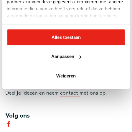
en voelt je thuis.
partners kunnen deze gegevens combineren met andere
informatie die u aan ze heeft verstrekt of die ze hebben
verzameld op basis van uw gebruik van hun services.
In de buurthuiskamer kun je terecht voor een kop
koffie, een luisterend oor, een smakelijke maaltijd of
om gewoon even onder de mensen te zijn. Er voor
Alles toestaan
elkaar zijn staat hier centraal.
Aanpassen
Actief meedoen
Samen met de buurt organiseren we verschillende
activiteiten.
Wil je graag iets organiseren voor en
Weigeren
met buurtgenoten? Wij helpen je daar graag bij.
Deel je ideeën en neem
contact
met ons op.
Volg ons