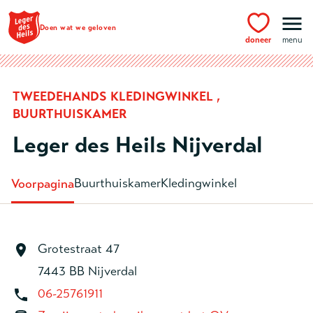
Ga naar hoofdinhoud
Doen wat we geloven
doneer
menu
TWEEDEHANDS KLEDINGWINKEL ,
BUURTHUISKAMER
Leger des Heils Nijverdal
Buurthuiskamer
Kledingwinkel
Voorpagina
Grotestraat 47
7443 BB Nijverdal
06-25761911