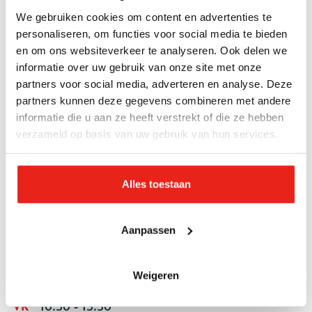
Kledingwinkel geopend
We gebruiken cookies om content en advertenties te
personaliseren, om functies voor social media te bieden
WO
10:30 - 13:30
en om ons websiteverkeer te analyseren. Ook delen we
Buurthuiskamer geopend
informatie over uw gebruik van onze site met onze
partners voor social media, adverteren en analyse. Deze
10:30 - 13:30
partners kunnen deze gegevens combineren met andere
Kledingwinkel geopend
informatie die u aan ze heeft verstrekt of die ze hebben
verzameld op basis van uw gebruik van hun services.
DO
10:00 - 12:00
Buurthuiskamer geopend
Alles toestaan
10:00 - 12:00
Kledingwinkel geopend
Aanpassen
18:30 - 20:00
Buurthuiskamer en kledingwinkel geopend
Weigeren
VR
10:30 - 13:30