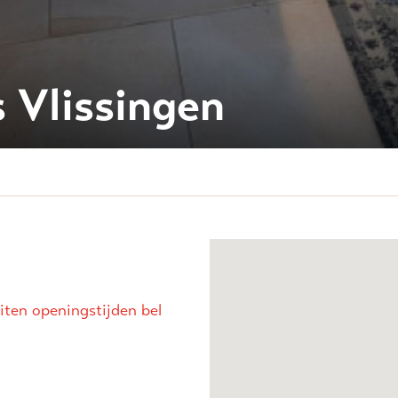
s Vlissingen
iten openingstijden bel