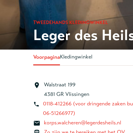
TWEEDEHANDS KLEDINGWINKEL
Leger des Heil
Kledingwinkel
Voorpagina
Walstraat 199
4381 GR Vlissingen
0118-412266 (voor dringende zaken bu
06-51266977)
korps.walcheren@legerdesheils.nl
Zo zijn we te bereiken met het OV