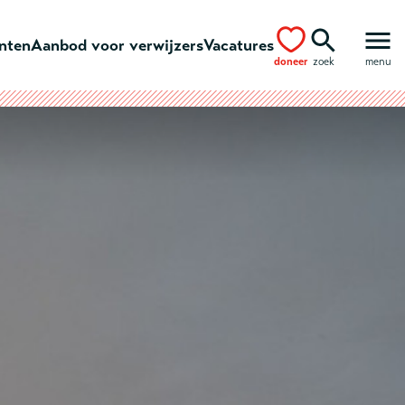
ënten
Aanbod voor verwijzers
Vacatures
doneer
zoek
menu