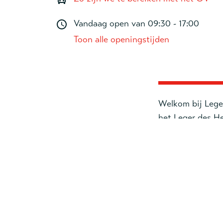
Vandaag open van
09:30 - 17:00
Toon alle openingstijden
Welkom bij Lege
het Leger des He
bovenaan deze 
Onze activiteite
WO
09:30 - 17:
Kledingwin