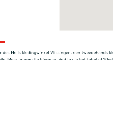
r des Heils kledingwinkel Vlissingen, een tweedehands k
ils.
Meer informatie hierover vind je via het tabblad '
Kled
pagina.
n:
00
kel geopend