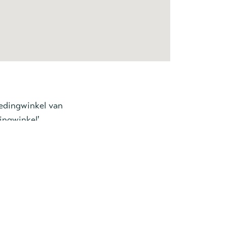
ledingwinkel van
ingwinkel
'