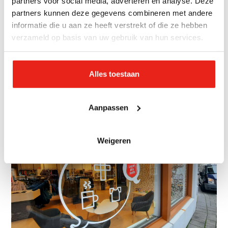
partners voor social media, adverteren en analyse. Deze
Korps
partners kunnen deze gegevens combineren met andere
Meer informatie over ons korps (kerkelijke
informatie die u aan ze heeft verstrekt of die ze hebben
gemeente)?
verzameld op basis van uw gebruik van hun services.
Kijk
hier
Alles toestaan
Fotogalerij
Aanpassen
Weigeren