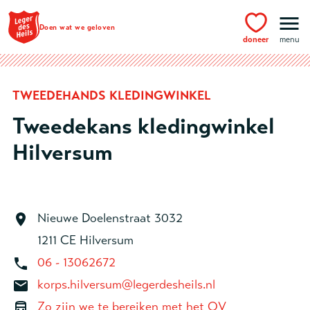
Ga naar hoofdinhoud
Doen wat we geloven
doneer
menu
TWEEDEHANDS KLEDINGWINKEL
Tweedekans kledingwinkel
Hilversum
Nieuwe Doelenstraat 3032
1211 CE Hilversum
06 - 13062672
korps.hilversum@legerdesheils.nl
Zo zijn we te bereiken met het OV