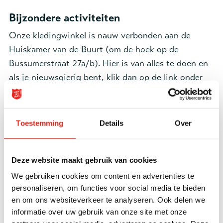
Bijzondere activiteiten
Onze kledingwinkel is nauw verbonden aan de
Huiskamer van de Buurt (om de hoek op de
Bussumerstraat 27a/b). Hier is van alles te doen en
als je nieuwsgierig bent, klik dan op de link onder
'Buurthuiskamer'. Je bent hier meer dan welkom
voor een kop koffie/thee, een luisterend oor of bij
één van de leuke activiteiten.
Toestemming
Details
Over
Buurthuiskamer
Deze website maakt gebruik van cookies
Meer informatie over onze huiskamer van de buurt?
We gebruiken cookies om content en advertenties te
Kijk
hier
personaliseren, om functies voor social media te bieden
en om ons websiteverkeer te analyseren. Ook delen we
informatie over uw gebruik van onze site met onze