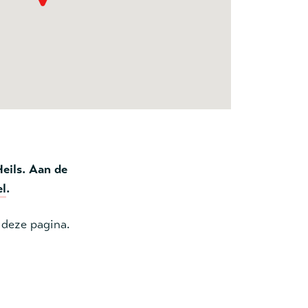
eils. Aan de
el
.
n deze pagina.