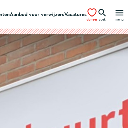
ënten
Aanbod voor verwijzers
Vacatures
doneer
zoek
menu