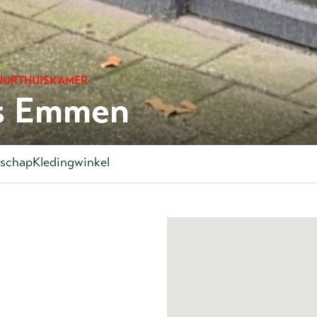
BUURTHUISKAMER
ls Emmen
schap
Kledingwinkel