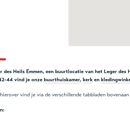
r des Heils Emmen, een buurtlocatie van het Leger des H
42-44 vind je onze
buurthuiskamer
,
kerk
en
kledingwink
hierover vind je via de verschillende tabbladen bovenaa
n: