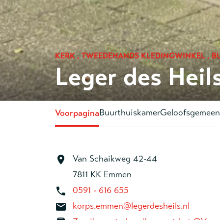
KERK , TWEEDEHANDS KLEDINGWINKEL , 
Leger des Hei
Buurthuiskamer
Geloofsgemeen
Voorpagina
Van Schaikweg 42-44
7811 KK Emmen
0591 - 616 655
korps.emmen@legerdesheils.nl