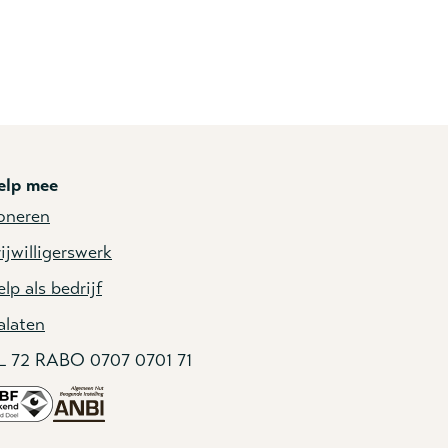
elp mee
oneren
ijwilligerswerk
lp als bedrijf
alaten
L 72 RABO 0707 0701 71