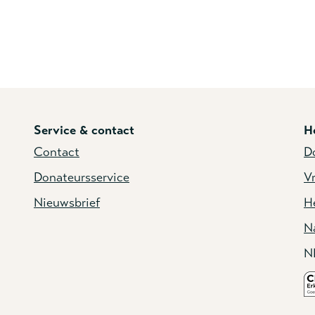
Service & contact
H
Contact
D
Donateursservice
Vr
Nieuwsbrief
He
N
N