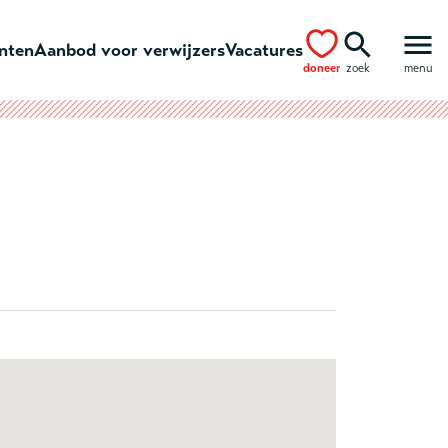
ënten
Aanbod voor verwijzers
Vacatures
doneer
zoek
menu