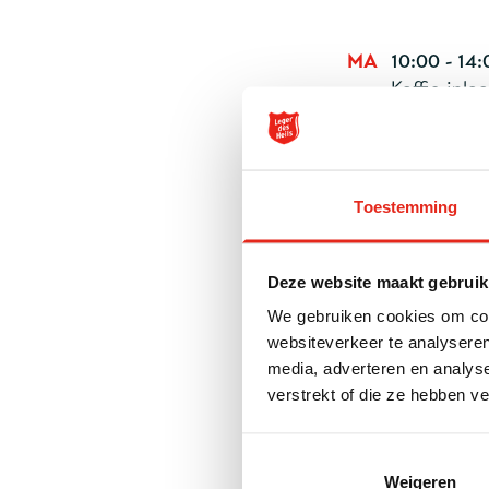
MA
10:00 - 14:
Koffie-inlo
12:30
Seniorencl
Toestemming
10:00 - 14:
Kledingwin
Deze website maakt gebruik
DI
10:00 - 14:
We gebruiken cookies om cont
Koffie-inlo
websiteverkeer te analyseren
media, adverteren en analys
WO
10:00 - 14:
verstrekt of die ze hebben v
Koffie-inlo
12:30
Weigeren