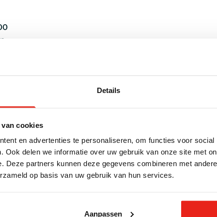
00
op
ub (even weken)
Details
00
kel geopend
 van cookies
00
ent en advertenties te personaliseren, om functies voor social
op
. Ook delen we informatie over uw gebruik van onze site met on
e. Deze partners kunnen deze gegevens combineren met andere i
00
erzameld op basis van uw gebruik van hun services.
op
Aanpassen