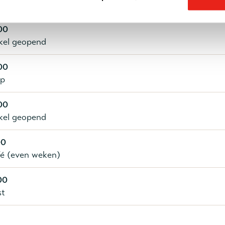
ijd met soep voor € 2,50
00
kel geopend
00
op
00
kel geopend
00
é (even weken)
00
st