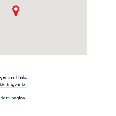
er des Heils.
kledingwinkel
.
n deze pagina.