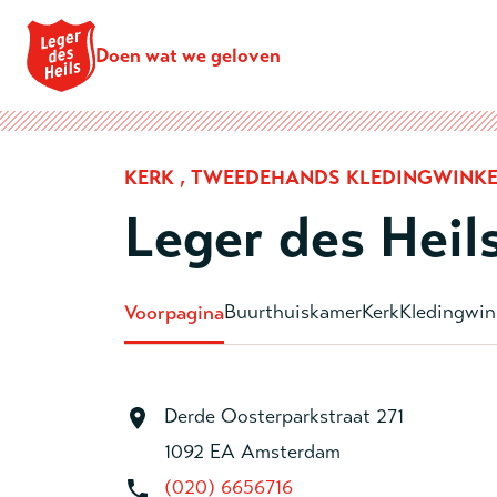
Doen wat we geloven
KERK , TWEEDEHANDS KLEDINGWINKE
Leger des Hei
Buurthuiskamer
Kerk
Kledingwin
Voorpagina
Derde Oosterparkstraat 271
1092 EA Amsterdam
(020) 6656716