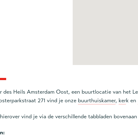
r des Heils Amsterdam Oost, een buurtlocatie van het Leg
sterparkstraat 271 vind je onze
buurthuiskamer
,
ker
k en
hierover vind je via de verschillende tabbladen bovenaa
n: