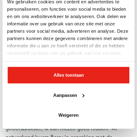
We gebruiken cookies om content en advertenties te
alles in mij zei dat ik dat moest doen. Sindsdien
personaliseren, om functies voor social media te bieden
voelde het drie dagen per week alsof ik in vrijheid
en om ons websiteverkeer te analyseren. Ook delen we
informatie over uw gebruik van onze site met onze
leefde, precies de dagen dat ik met het koor bezig
partners voor social media, adverteren en analyse. Deze
was.”
partners kunnen deze gegevens combineren met andere
informatie die u aan ze heeft verstrekt of die ze hebben
Vrijheid terug
verzameld op basis van uw gebruik van hun services.
“De dag dat ik vrijkwam, een jaar geleden, kwam ik
bij de
dag- en nachtopvang
van het Leger des Heils
Alles toestaan
terecht. Alle andere verblijfopties waren gelinkt aan
m’n oude leven en ik had de pastoor beloofd de
moeilijke weg te kiezen. Afgelopen augustus kreeg
Aanpassen
ik mijn eigen huis en daarmee kreeg ik mijn
volledige vrijheid terug. Ik heb nog wel een
Weigeren
ambulant begeleider, maar hij is meer een
geloofsbroeder; ik kan mezelf goed redden.” Al