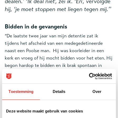
dealen.’ ‘Ik deal niet’, zei ik. ‘En’, vervolgde
hij, ‘je moet stoppen met liegen tegen mij.’'
Bidden in de gevangenis
“De laatste twee jaar van mijn detentie zat ik
tijdens het afscheid van een medegedetineerde
naast een Poolse man. Hij was koorleider in een
kerk en vroeg of hij mocht bidden voor het eten. Hij
begon hardop te bidden en ik brak spontaan in
vierhonderd stukjes. Geen idee hoe dat kwam, ik
werd gewoon aangeraakt. Het resultaat was dat ik
zei: 'Ik ga morgen met je mee, ik wil ook in dat
Toestemming
Details
Over
koor.’ Daar ontmoette ik een pastoor die zei: ‘Je
moet stoppen met dealen.’ ‘Ik deal niet’, zei ik. ‘En’,
vervolgde hij, ‘je moet stoppen met liegen tegen
Deze website maakt gebruik van cookies
mij.’ Diezelfde avond ben ik overal mee gestopt,