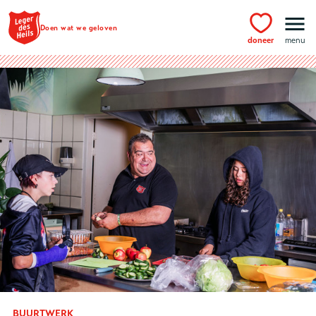
Ga naar hoofdinhoud
Doen wat we geloven
doneer
menu
BUURTWERK