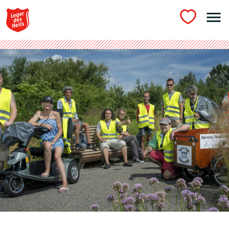
Ga naar hoofdinhoud
Doen wat we geloven
doneer
menu
PARTICIPATIE