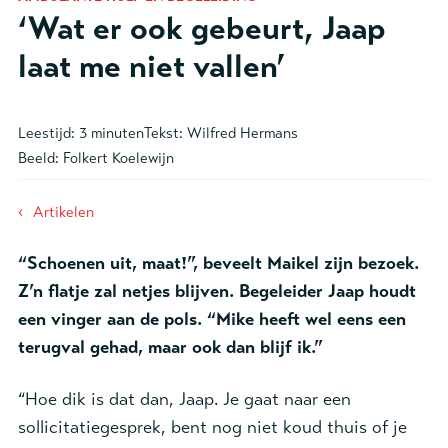
‘Wat er ook gebeurt, Jaap
laat me niet vallen’
Leestijd:
3 minuten
Tekst:
Wilfred Hermans
Beeld:
Folkert Koelewijn
‹
Artikelen
“Schoenen uit, maat!”, beveelt
Maikel
zijn bezoek.
Z
’
n
flatje
zal
netjes blijven.
Begeleider Jaap houdt
een vinger aan de pols.
“
Mike heeft wel eens een
terugval gehad, maar ook dan blijf ik
.”
“Hoe dik is dat dan, Jaap. Je gaat naar een
sollicitatiegesprek, bent nog niet koud thuis of je