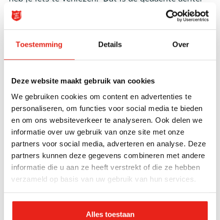
Housing
First
, waarbij deelnemers met een
intensieve hulpvraag onder begeleiding een huis
krijgen.
Maikel herinnert zich
het
‘
sleutelmoment’
Toestemming
Details
Over
nog
levendig
.
“Jaap had me uitgenodigd om samen
ramen te zemen bij een
flatje. Vreemd, maar prima.
Nog gekker: er zat geen water in z’n emmer, wel
Deze website maakt gebruik van cookies
sleutels. ‘Die zijn van jouw woning’, zei
Jaap
.
‘Nee,
We gebruiken cookies om content en advertenties te
je bent gek!’ zei ik.
Een huis geeft me vrijheid,
personaliseren, om functies voor social media te bieden
en om ons websiteverkeer te analyseren. Ook delen we
verantwoordelijkheid
, zelfverzekerdheid.
Ik kan nu
informatie over uw gebruik van onze site met onze
thuis
familie uitnodigen op m’n verjaardag, m’n
partners voor social media, adverteren en analyse. Deze
kinderen kunnen langskomen.
”
partners kunnen deze gegevens combineren met andere
informatie die u aan ze heeft verstrekt of die ze hebben
God heeft geduld
verzameld op basis van uw gebruik van hun services.
Op tafel ligt het boek van
Joop Gottmers
, ex-
drugsbaron en bokskampioen. Maikel kreeg het
Alles toestaan