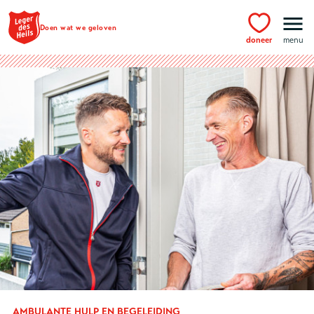
Ga naar hoofdinhoud
Doen wat we geloven
doneer
menu
AMBULANTE HULP EN BEGELEIDING