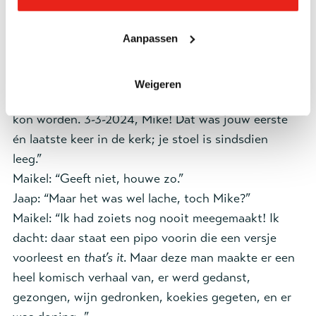
boek van Jaap cadeau. Maikel, lachend: “Omdat ik
ook heel ver ben gekomen in de drugswereld,
Aanpassen
haha!”
Jaap: “
God laat je niet los
, heb ik voor in het boek
geschreven. Ik zie wel wat overeenkomsten met
Weigeren
Maikel. Gottmers dacht ook dat ‘ie niet meer gered
kon worden. 3-3-2024, Mike! Dat was jouw eerste
én laatste keer in de kerk; je stoel is sindsdien
leeg.”
Maikel: “Geeft niet, houwe zo.”
Jaap: “Maar het was wel lache, toch Mike?”
Maikel: “Ik had zoiets nog nooit meegemaakt! Ik
dacht: daar staat een pipo voorin die een versje
voorleest en
that’s it
. Maar deze man maakte er een
heel komisch verhaal van, er werd gedanst,
gezongen, wijn gedronken, koekies gegeten, en er