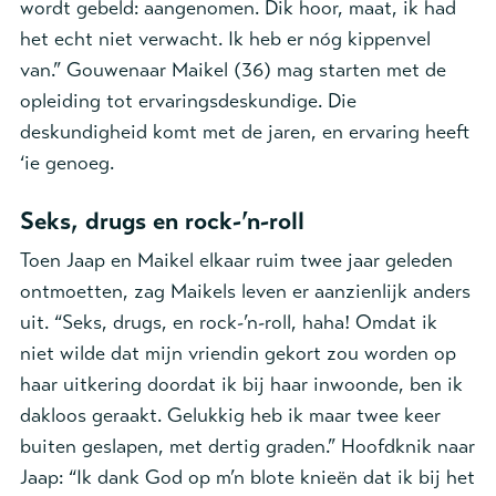
wordt gebeld: aangenomen. Dik hoor, maat, ik had
het echt niet verwacht. Ik heb er nóg kippenvel
van.
”
Gouwenaar
Maikel
(36)
mag starten met de
opleiding tot
ervaringsdeskundige.
Die
d
eskundigheid komt met de jaren
,
en
ervaring heeft
‘ie genoeg.
Seks, drugs en rock-’n-roll
Toen
Jaap en Maikel elkaar ruim twee jaar
geleden
ontmoetten, zag
Maikels leven er
aanzienlijk anders
uit.
“
Seks
, drugs, en rock
-
’n
-
roll, haha!
Omdat ik
niet wilde dat mijn vriendin gekort zou worden
op
haar uitkering
doordat
ik bij haar inwoonde,
ben ik
dakloos geraak
t
. Gelukkig
heb
ik
maar twee keer
buiten geslapen, met dertig graden
.
”
Hoofdknik naar
Jaap: “Ik dank God op m’n blote
knieën
dat ik bij
het