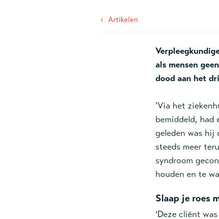
‹
Artikelen
Verpleegkundige 
als mensen geen
dood aan het dri
'Via het ziekenh
bemiddeld, had e
geleden was hij 
steeds meer teru
syndroom geconst
houden en te wak
Slaap je roes m
‘Deze cliënt was