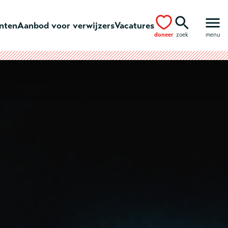
ënten
Aanbod voor verwijzers
Vacatures
doneer
zoek
menu