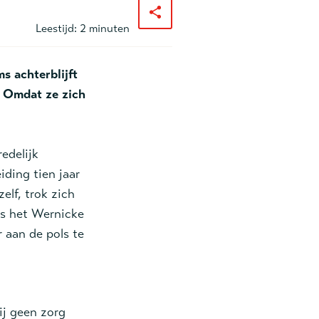
Leestijd:
2 minuten
s achterblijft
. Omdat ze zich
edelijk
iding tien jaar
elf, trok zich
is het Wernicke
 aan de pols te
ij geen zorg