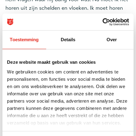
horen uit zijn schelden en vloeken. Ik moet horen
dat hij niet boos is op mij, maar op de situatie. Dus
probeer ik het in zijn taal. Niet volgens de boekjes,
maar volgens wat Ben nodig heeft. “Ben, als je hier
Toestemming
Details
Over
blijft zitten en niet naar het ziekenhuis gaat, ga je
dood. Dat is volgens mij niet wat jij wil. Wij gaan nu
de auto in, ik breng je. Het komt goed, echt.”
Deze website maakt gebruik van cookies
We gebruiken cookies om content en advertenties te
Een half uur later staan we in het ziekenhuis.
personaliseren, om functies voor social media te bieden
Vanwege corona mag ik niet mee het ziekenhuis in.
en om ons websiteverkeer te analyseren. Ook delen we
Ik duw zijn rolstoel de Eerste Hulp binnen en zeg,
informatie over uw gebruik van onze site met onze
zo luchtig mogelijk: “Succes Ben, tot later!” Als ik
partners voor social media, adverteren en analyse. Deze
naar mijn auto loop ben ik opgelucht. Ik heb Ben
partners kunnen deze gegevens combineren met andere
informatie die u aan ze heeft verstrekt of die ze hebben
naar het ziekenhuis gekregen. Maar ik voel ook
verzameld op basis van uw gebruik van hun services.
ongemak. Want natúúrlijk is hij bang voor het
ziekenhuis, Ben is altijd bang voor het onbekende.