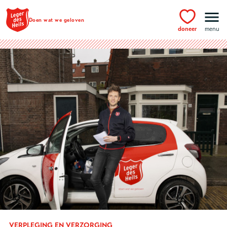
Ga naar hoofdinhoud
Doen wat we geloven
doneer
menu
VERPLEGING EN VERZORGING