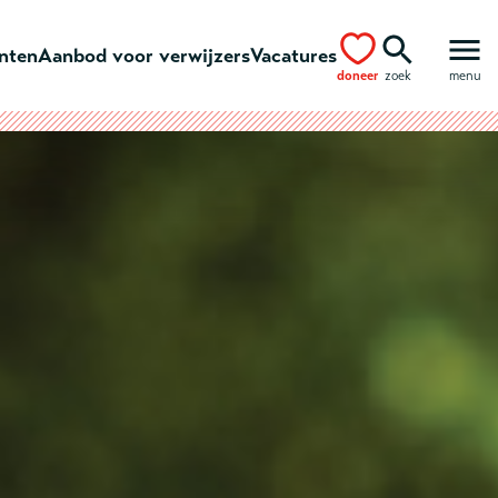
ënten
Aanbod voor verwijzers
Vacatures
doneer
zoek
menu