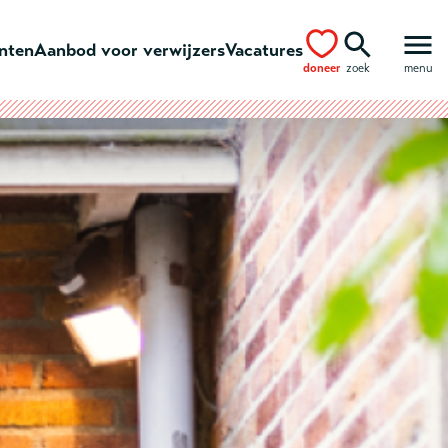
ënten
Aanbod voor verwijzers
Vacatures
doneer
zoek
menu