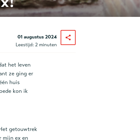
x!
01 augustus 2024
Leestijd:
2 minuten
dat het leven
ant ze ging er
één huis
oede kon ik
 Het getouwtrek
r mijn ex en