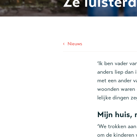
Ze lúister
‹
Nieuws
‘Ik ben vader va
anders liep dan 
met een ander v
woonden waren d
lelijke dingen z
Mijn huis, 
‘We trokken aan
om de kinderen w