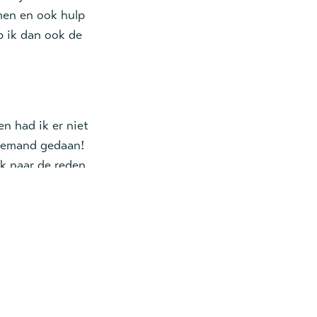
emen en ook hulp
b ik dan ook de
n had ik er niet
niemand gedaan!
k naar de reden
 hoor. Ik hoor
ties over elkaar
k loslaten en
l geprobeerd het