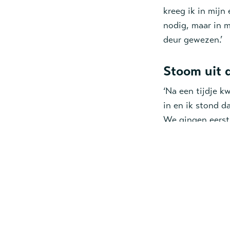
kreeg ik in mijn
nodig, maar in m
deur gewezen.’
Stoom uit 
‘Na een tijdje k
in en ik stond d
We gingen eerst
achter die woede
het mijn begelei
heen tuimelden e
kwam er rust in d
Het is wat 
‘Daarbij hielp o