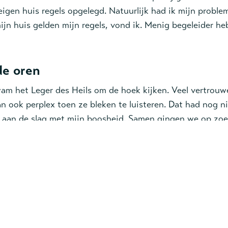
 eigen huis regels opgelegd. Natuurlijk had ik mijn probl
ijn huis gelden mijn regels, vond ik. Menig begeleider he
de oren
wam het Leger des Heils om de hoek kijken. Veel vertrouwe
an ook perplex toen ze bleken te luisteren. Dat had nog 
 aan de slag met mijn boosheid. Samen gingen we op zoe
 en hoe ik hiermee mag leren omgaan. Dat gaat in stapjes
der nog zeggen: ‘Rustig Johan, ga even zitten’ als de emo
n de stoom uit mijn oren kwam. Beetje bij beetje leerde i
e tent.’
het is
ok dat het contact met mijn ex minder werd. Er is nog we