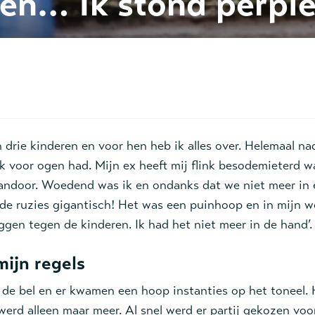
den… Ik stond perple
n drie kinderen en voor hen heb ik alles over. Helemaal na
ik voor ogen had. Mijn ex heeft mij flink besodemieterd w
andoor. Woedend was ik en ondanks dat we niet meer in 
e ruzies gigantisch! Het was een puinhoop en in mijn w
eggen tegen de kinderen. Ik had het niet meer in de hand’.
mijn regels
 de bel en er kwamen een hoop instanties op het toneel.
erd alleen maar meer. Al snel werd er partij gekozen voo