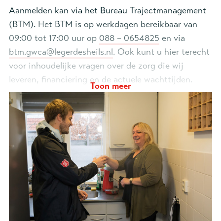
Aanmelden kan via het Bureau Trajectmanagement
(BTM). Het BTM is op werkdagen bereikbaar van
09:00 tot 17:00 uur op
088 – 0654825
en via
btm.gwca@legerdesheils.nl
. Ook kunt u hier terecht
voor inhoudelijke vragen over de zorg die wij
leveren, financiering en de actuele wachttijden.
Toon meer
Contactformulier Wijkzorg:
Naam verwijzer *
Organisatie *