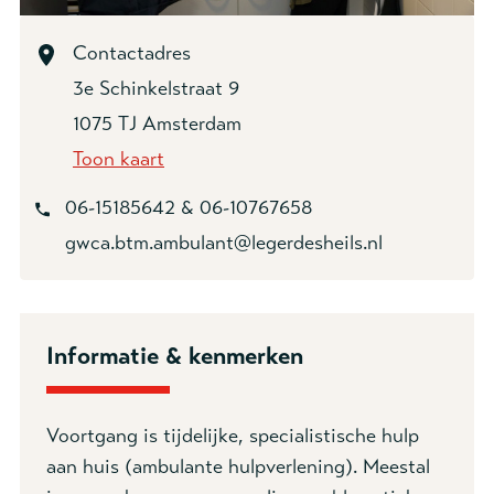
Emailadres *
Contactadres
3e Schinkelstraat 9
Telefoonnummer *
1075 TJ Amsterdam
Toon kaart
Doelgroep *
06-15185642 & 06-10767658
18-
18+
gwca.btm.ambulant@legerdesheils.nl
Gezinnen
24-uurs volwassenen
Ambulant
Overig
Informatie & kenmerken
Uw vraag *
Voortgang is tijdelijke, specialistische hulp
aan huis (ambulante hulpverlening). Meestal