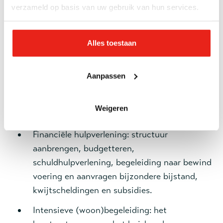
verzameld op basis van uw gebruik van hun services.
Onze medewerkers zijn gespecialiseerd in:
Na aanmelding is er binnen 48 uur een reactie
Alles toestaan
vervolgens is het streven binnen een week
een intake/ kennismakingsgesprek te plannen.
Contactformulier Intermediaire verhuur:
Aanpassen
Casemanagement: het coördineren van
hulpverlening en een vangnet rondom de
Naam verwijzer *
Weigeren
deelnemer.
Financiële hulpverlening: structuur
Organisatie *
aanbrengen, budgetteren,
schuldhulpverlening, begeleiding naar bewind
voering en aanvragen bijzondere bijstand,
emailadres *
kwijtscheldingen en subsidies.
Intensieve (woon)begeleiding: het