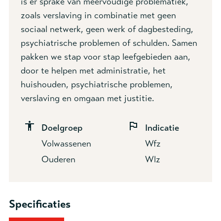
is er sprake van meervoudige problematiek,
zoals verslaving in combinatie met geen
sociaal netwerk, geen werk of dagbesteding,
psychiatrische problemen of schulden. Samen
pakken we stap voor stap leefgebieden aan,
door te helpen met administratie, het
huishouden, psychiatrische problemen,
Contactformulier Omslagwoningen:
verslaving en omgaan met justitie.
Naam verwijzer *
Doelgroep
Indicatie
Volwassenen
Wfz
Ouderen
Wlz
Organisatie *
Specificaties
Emailadres *