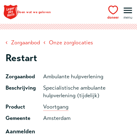
Ga naar hoofdinhoud
Doen wat we geloven
doneer
menu
‹
‹
Zorgaanbod
Onze zorglocaties
Restart
Zorgaanbod
Ambulante hulpverlening
Beschrijving
Specialistische ambulante
hulpverlening (tijdelijk)
Product
Voortgang
Gemeente
Amsterdam
Aanmelden