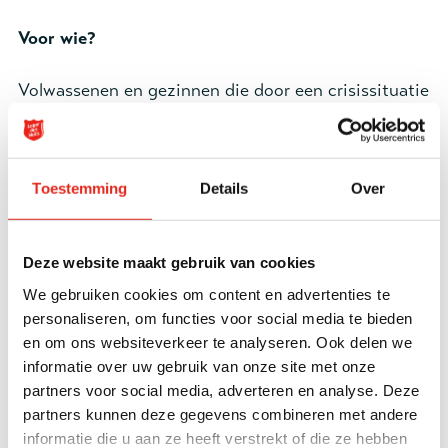
Voor wie?
Telefoonnummer *
Volwassenen en gezinnen die door een crisissituatie
in aanmerking komen voor intensieve begeleiding
Doelgroep *
door Restart, hebben vaak te kampen met een
18-
sociaal isolement, een verslaving en/of
18+
Toestemming
Details
Over
psychiatrische problematiek. Hun woning is in
Gezinnen
verval geraakt, ze hebben weinig contacten, veel
24-uurs volwassenen
Ambulant
schulden, of staan op het punt uit hun huis gezet te
Deze website maakt gebruik van cookies
Overig
worden. Wanneer kinderen deel uitmaken van het
We gebruiken cookies om content en advertenties te
gezin is er vaak ook sprake van opvoedkundige
personaliseren, om functies voor social media te bieden
Uw vraag *
problematiek en/of verwaarlozing. In veel gevallen is
en om ons websiteverkeer te analyseren. Ook delen we
informatie over uw gebruik van onze site met onze
er sprake van zorgmijdend gedrag
partners voor social media, adverteren en analyse. Deze
partners kunnen deze gegevens combineren met andere
Onze aanpak:
informatie die u aan ze heeft verstrekt of die ze hebben