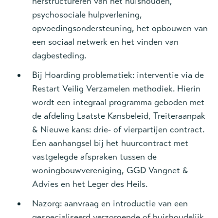
herstructureren van het huishouden,
Telefoonnummer *
psychosociale hulpverlening,
opvoedingsondersteuning, het opbouwen van
een sociaal netwerk en het vinden van
Doelgroep *
dagbesteding.
18-
18+
Bij Hoarding problematiek: interventie via de
Gezinnen
Restart Veilig Verzamelen methodiek. Hierin
24-uurs volwassenen
wordt een integraal programma geboden met
Ambulant
de afdeling Laatste Kansbeleid, Treiteraanpak
Overig
& Nieuwe kans: drie- of vierpartijen contract.
Uw vraag *
Een aanhangsel bij het huurcontract met
vastgelegde afspraken tussen de
woningbouwvereniging, GGD Vangnet &
Advies en het Leger des Heils.
Nazorg: aanvraag en introductie van een
gespecialiseerd verzorgende of huishoudelijk