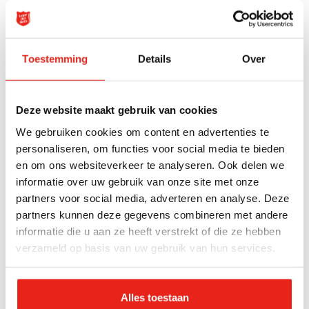
Xenia. Armata Salvării are un living deschis pentru
acele femei care lucrează în Weaze. În acest loc vă
puteţi relaxa şi au o gratuit ceaşcă de cafea. De
asemenea, puteţi obţine sfaturi/informatii pe
Toestemming
Details
Over
problemele care te privesc. Simte-te bine ati venit!
Deze website maakt gebruik van cookies
H:
A nők, a Weaze dolgozó nappali. Az
We gebruiken cookies om content en advertenties te
Üdvhadsereg van egy nappali nyitott azok a nők,
personaliseren, om functies voor social media te bieden
akik a Weaze a munka; Xenia. Ezen a helyen
en om ons websiteverkeer te analyseren. Ook delen we
pihenhetnek, és van egy ingyenes csésze kávéval.
informatie over uw gebruik van onze site met onze
Tanácsadás/tájékoztatás a kérdésekben, amelyek
partners voor social media, adverteren en analyse. Deze
foglalkoztatják, akkor is kap. Úgy érzi, szívesen!
partners kunnen deze gegevens combineren met andere
informatie die u aan ze heeft verstrekt of die ze hebben
E:
Salón de las mujeres, que trabajan en el Weaze. El
verzameld op basis van uw gebruik van hun services.
ejército de salvación cuenta con una sala de casa
abierta para las mujeres que trabajan en el Weaze;
Alles toestaan
Xenia. En este lugar podrá relajarse y tomar una