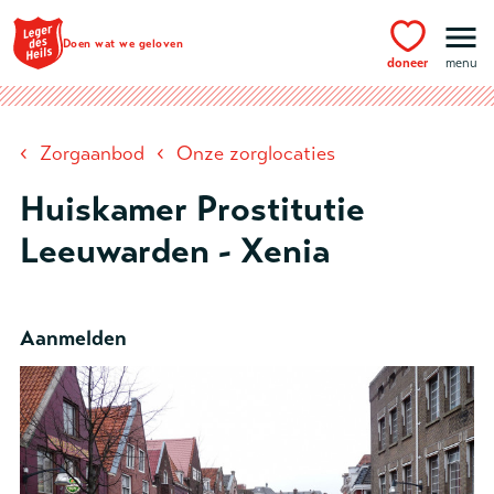
Ga naar hoofdinhoud
Doen wat we geloven
doneer
menu
‹
‹
Zorgaanbod
Onze zorglocaties
Huiskamer Prostitutie
Leeuwarden - Xenia
Aanmelden