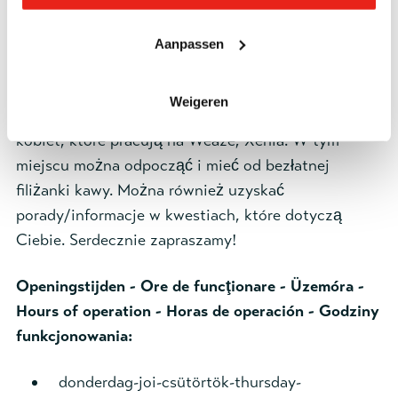
taza gratis de café. También puede obtener
asesoramiento e información sobre cuestiones que
Aanpassen
le conciernen. Sentir Bienvenido!
Weigeren
PL:
Armia Zbawienia posiada salę dom otwarty dla
kobiet, które pracują na Weaze; Xenia. W tym
miejscu można odpocząć i mieć od bezłatnej
filiżanki kawy. Można również uzyskać
porady/informacje w kwestiach, które dotyczą
Ciebie. Serdecznie zapraszamy!
Openingstijden - Ore de funcţionare - Üzemóra -
Hours of operation - Horas de operación - Godziny
funkcjonowania:
donderdag-joi-csütörtök-thursday-