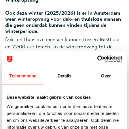
Winteropvang
Ook deze winter (2025/2026) is er in Amsterdam
weer winteropvang voor dak- en thuisloze mensen
die geen onderdak kunnen vinden tijdens de
winterperiode.
Dak- en thuisloze mensen kunnen tussen 16:30 uur
en 22:00 uur terecht in de winteropvang tot de
volgende ochtend 09:30 uur. Deelnemers kunnen
hier iets te eten of te drinken krijgen, een luisterend
oor, douchen en gebruikmaken van een bed. In de
buurt zitten verschillende inloophuizen waar dak-
Toestemming
Details
Over
en thuislozen terecht kunnen wanneer de
winteropvang is gesloten voor een warme lunch en
wat koffie of thee, maar ook voor gesprek met een
Deze website maakt gebruik van cookies
maatschappelijk werker.
We gebruiken cookies om content en advertenties te
Aanmelden:
personaliseren, om functies voor social media te bieden
De winteropvang duurt van 1 december 2025 tot 1
en om ons websiteverkeer te analyseren. Ook delen we
april 2026. Tijdens de wintermaanden kunnen dak-
informatie over uw gebruik van onze site met onze