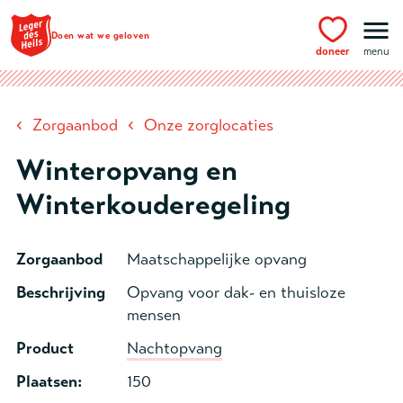
Ga naar hoofdinhoud
Doen wat we geloven
doneer
menu
‹
‹
Zorgaanbod
Onze zorglocaties
Winteropvang en
Winterkouderegeling
Zorgaanbod
Maatschappelijke opvang
Beschrijving
Opvang voor dak- en thuisloze
mensen
Product
Nachtopvang
Plaatsen:
150