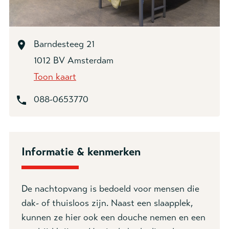
18+
Gezinnen
24-uurs volwassenen
Barndesteeg 21
Ambulant
Overig
1012 BV Amsterdam
Toon kaart
Uw vraag *
088-0653770
Informatie & kenmerken
De nachtopvang is bedoeld voor mensen die
dak- of thuisloos zijn. Naast een slaapplek,
kunnen ze hier ook een douche nemen en een