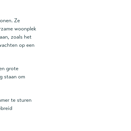
wonen. Ze
urzame woonplek
aan, zoals het
 wachten op een
en grote
eg staan om
mer te sturen
ebreid