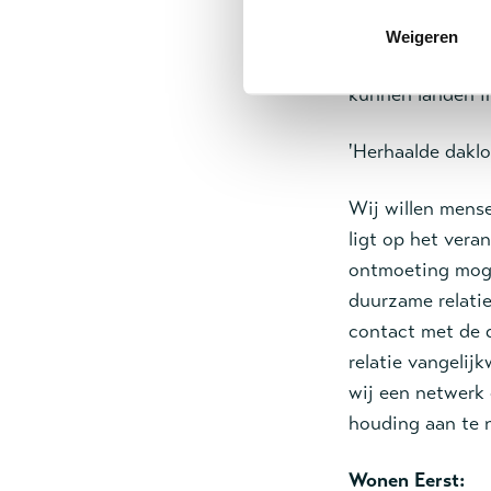
hulpverlening m
de loer liggen. 
Weigeren
kwartiermakers 
kunnen landen 
'Herhaalde daklo
Wij willen mense
ligt op het ver
ontmoeting mogel
duurzame relati
contact met de 
relatie vangelij
wij een netwerk
houding aan te 
Wonen Eerst: