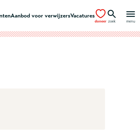
ënten
Aanbod voor verwijzers
Vacatures
doneer
zoek
menu