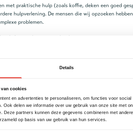
n met praktische hulp (zoals koffie, deken een goed ges
erdere hulpverlening. De mensen die wij opzoeken hebbe
omplexe problemen.
ouda kan ondersteuning bieden in casussen waarin men
door complexe situaties of zorgmijdend gedrag ontstaat.
ntact met hen te krijgen. Door niet op te geven ontstaat
l is om de zelfredzaamheid van de cliënt te versterken e
Details
 van cookies
ent en advertenties te personaliseren, om functies voor social
ment: ‘Een ex-dakloze heeft een eigen woning.’
. Ook delen we informatie over uw gebruik van onze site met on
e. Deze partners kunnen deze gegevens combineren met andere i
p straat en/of in de opvang is het heel fijn om een eigen 
erzameld op basis van uw gebruik van hun services.
ijd achter je te laten. Dit kan iemand doen besluiten om