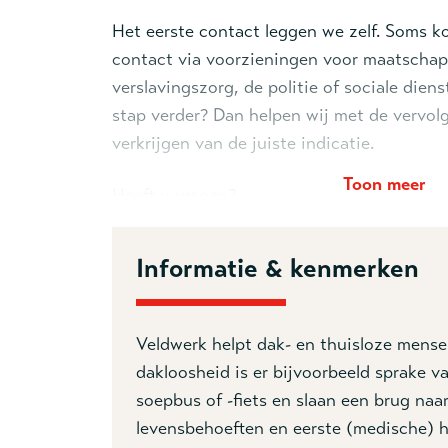
Het eerste contact leggen we zelf. Soms k
contact via voorzieningen voor maatschap
verslavingszorg, de politie of sociale diens
stap verder? Dan helpen wij met de vervol
verkrijgen van de juiste indicatie.
Toon meer
Heeft u vragen?
Het Bureau Trajectmanagement (BTM) is 
Informatie & kenmerken
vrijdag van 9.00-16.30 uur bereikbaar via
0
btm.rzw@legerdesheils.nl
.
Veldwerk helpt dak- en thuisloze mens
dakloosheid is er bijvoorbeeld sprake 
soepbus of -fiets en slaan een brug naa
levensbehoeften en eerste (medische) h