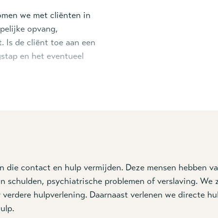
omen we met cliënten in
pelijke opvang,
t. Is de cliënt toe aan een
gstap en het eventueel
maandag tot en met
88 06 55 111
en via
en die contact en hulp vermijden. Deze mensen hebben v
van schulden, psychiatrische problemen of verslaving. W
r verdere hulpverlening. Daarnaast verlenen we directe h
ulp.