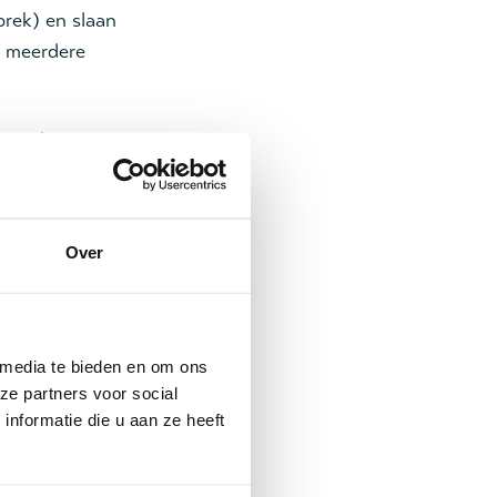
prek) en slaan
n meerdere
sen thuis
 Het team
 er vaak een
n de eigen regie
Over
 media te bieden en om ons
ze partners voor social
nformatie die u aan ze heeft
plek en rust te
 geen