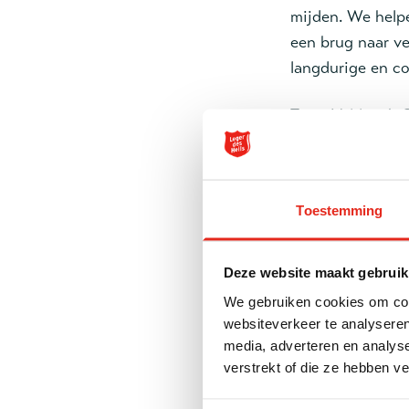
mijden. We helpe
een brug naar v
langdurige en c
Team Veldwerk G
vastlopen, waar
probeert tóch co
opening. Ons doe
Toestemming
te behouden.
Kwartiermaken:
Deze website maakt gebruik
We gebruiken cookies om cont
Wat een mooi mo
websiteverkeer te analyseren
media, adverteren en analys
Na een periode o
verstrekt of die ze hebben v
hebben en deze t