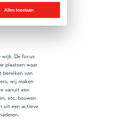
e) problemen op
. Wij als
Alles toestaan
at mensen beter
 wijk. De focus
ar plaatsen waar
t bereiken van
ers, wij maken
we vanuit een
ven, etc. bouwen
 uit een actieve
naderen.