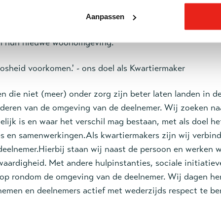
eer te willen. Vaak spelen er nog zaken waardoor (nieuw
Opnieuw de stap maken naar de hulpverlening is dan groot
Aanpassen
willen deze mensen blijven monitoren en ervoor zorgen d
in hun nieuwe woonomgeving.
osheid voorkomen.' - ons doel als Kwartiermaker
n die niet (meer) onder zorg zijn beter laten landen in de
anderen van de omgeving van de deelnemer. Wij zoeken na
ijk is en waar het verschil mag bestaan, met als doel he
es en samenwerkingen.Als kwartiermakers zijn wij verbind
deelnemer.Hierbij staan wij naast de persoon en werken 
kwaardigheid. Met andere hulpinstanties, sociale initiatie
 op rondom de omgeving van de deelnemer. Wij dagen hen
nemen en deelnemers actief met wederzijds respect te be