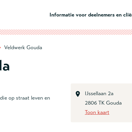
Ga naar hoofdinhoud
Informatie voor deelnemers en cli
›
Veldwerk Gouda
da
IJssellaan 2a
ie op straat leven en
2806 TK Gouda
Toon kaart