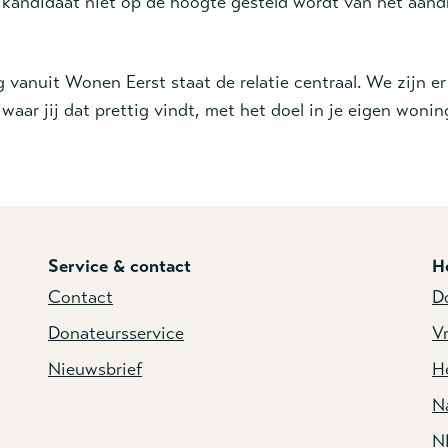
t kandidaat niet op de hoogte gesteld wordt van het
aand
g vanuit Wonen Eerst staat de relatie centraal. We zijn er
waar jij dat prettig vindt, met het doel in je eigen woni
Service & contact
H
Contact
D
Donateursservice
Vr
Nieuwsbrief
He
N
N