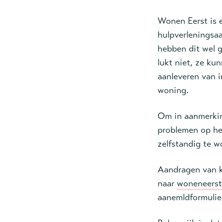
Wonen Eerst is e
hulpverleningsa
hebben dit wel 
lukt niet, ze ku
aanleveren van 
woning.
Om in aanmerkin
problemen op he
zelfstandig te w
Aandragen van 
naar
woneneerst
aanemldformulier