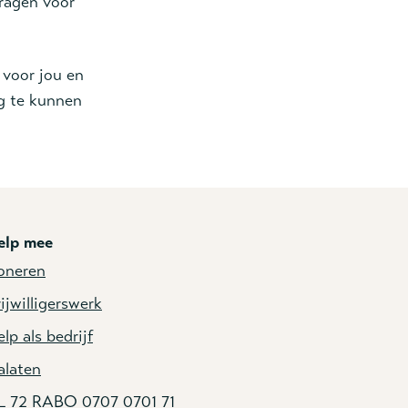
ragen voor
 voor jou en
ng te kunnen
elp mee
oneren
ijwilligerswerk
lp als bedrijf
alaten
L 72 RABO 0707 0701 71