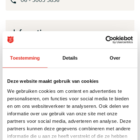
Heb je hulp nodig bij het invullen van het
aanmeldformulier?
Bekijk dan de
Schrijfwijzer LARR
. Deze helpt je bij
het invullen van de onderdelen
hulpvraag en overige
Informatie
relevante informatie.
JongLeren helpt kinderen en jongeren met een
Toestemming
Details
Over
complexe hulpvraag. Ze hebben bijvoorbeeld
een verstandelijke beperking, schulden,
gebruiken middelen, verzuimen school of zijn
Deze website maakt gebruik van cookies
in aanraking geweest met de politie.
We gebruiken cookies om content en advertenties te
Daarnaast is er vaak sprake van
personaliseren, om functies voor social media te bieden
en om ons websiteverkeer te analyseren. Ook delen we
gedragsproblematiek en problemen in het
informatie over uw gebruik van onze site met onze
eigen netwerk. Door hulp op maat leggen we
partners voor social media, adverteren en analyse. Deze
een stabiele basis waar de jeugdige mee
partners kunnen deze gegevens combineren met andere
verder kan. Deze hulp kan allerlei vormen
informatie die u aan ze heeft verstrekt of die ze hebben