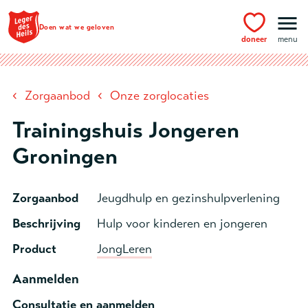
Ga naar hoofdinhoud
Doen wat we geloven
doneer
menu
‹
‹
Zorgaanbod
Onze zorglocaties
Trainingshuis Jongeren
Groningen
Zorgaanbod
Jeugdhulp en gezinshulpverlening
Beschrijving
Hulp voor kinderen en jongeren
Product
JongLeren
Aanmelden
Consultatie en aanmelden