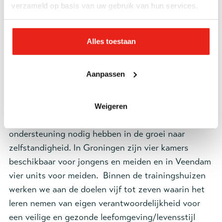
krijgen en de veiligheid van het kind staat
verzameld op basis van uw gebruik van hun services.
altijd voorop.
Alles toestaan
Specificaties
Aanpassen
De ​trainingshuizen zijn onderdeel van de
Weigeren
jeugdhuizen en bedoeld voor jongeren die
ondersteuning nodig hebben in de groei naar
zelfstandigheid. In Groningen zijn vier kamers
beschikbaar voor jongens en meiden en in Veendam
vier units voor meiden. Binnen de ​trainingshuizen
werken we aan de doelen vijf tot zeven waarin het
leren nemen van eigen verantwoordelijkheid voor
een veilige en gezonde leefomgeving/levensstijl