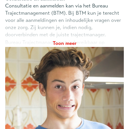
Consultatie en aanmelden kan via het Bureau
Trajectmanagement (BTM). Bij BTM kun je terecht
voor alle aanmeldingen en inhoudelijke vragen over
onze zorg. Zij kunnen je, indien nodig,
doorverbinden met de juiste trajectmanager.
Bureau Trajectmanagement is bereikbaar op
Toon meer
werkdagen van 09.00 tot 17.00 uur via
Telefoon:
088-0652288
E-mail:
trajectmanagement.no@legerdesheils.nl
Documenten bij aanmelden
Je kunt direct aanmelden of eerst een anonieme
consultatie aanvragen.
Je gebruikt hiervoor het LARR-formulier: