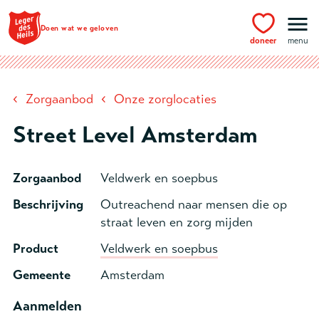
Ga naar hoofdinhoud
Doen wat we geloven
doneer
menu
‹
‹
Zorgaanbod
Onze zorglocaties
Street Level Amsterdam
Zorgaanbod
Veldwerk en soepbus
Beschrijving
Outreachend naar mensen die op
straat leven en zorg mijden
Product
Veldwerk en soepbus
Gemeente
Amsterdam
Aanmelden