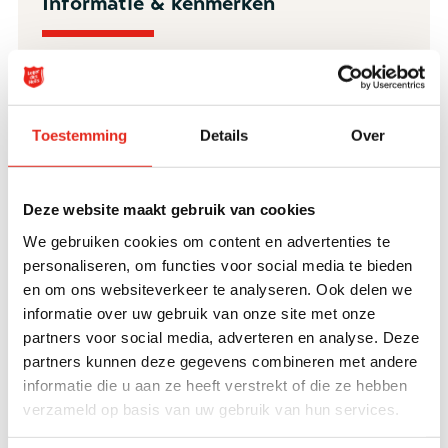
Informatie & kenmerken
Veldwerk helpt dak- en thuisloze mensen die
contact en hulp vermijden. Deze mensen
hebben vaak meerdere problemen: naast
Toestemming
Details
Over
dakloosheid is er bijvoorbeeld sprake van
schulden, psychiatrische problemen of
Deze website maakt gebruik van cookies
verslaving. We zoeken deze mensen op met
een soepbus of -fiets en slaan een brug naar
We gebruiken cookies om content en advertenties te
personaliseren, om functies voor social media te bieden
verdere hulpverlening. Daarnaast verlenen we
en om ons websiteverkeer te analyseren. Ook delen we
directe hulp in de vorm van het geven van
informatie over uw gebruik van onze site met onze
eerste levensbehoeften en eerste (medische)
partners voor social media, adverteren en analyse. Deze
hulp.
partners kunnen deze gegevens combineren met andere
informatie die u aan ze heeft verstrekt of die ze hebben
verzameld op basis van uw gebruik van hun services.
Doelgroep
Jongeren