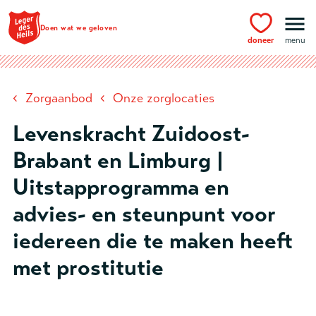
Ga naar hoofdinhoud
Doen wat we geloven
doneer
menu
‹
‹
Zorgaanbod
Onze zorglocaties
Levenskracht Zuidoost-
Brabant en Limburg |
Uitstapprogramma en
advies- en steunpunt voor
iedereen die te maken heeft
met prostitutie