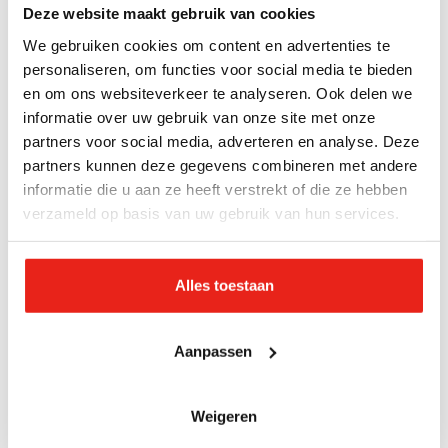
hoe jij met ons in contact wilt blijven. We kunnen
Deze website maakt gebruik van cookies
bellen of appen, maar we kunnen ook ergens koffie
We gebruiken cookies om content en advertenties te
gaan drinken of bij jou thuis komen.
personaliseren, om functies voor social media te bieden
en om ons websiteverkeer te analyseren. Ook delen we
informatie over uw gebruik van onze site met onze
Laat het ons weten, we zijn er voor je!
partners voor social media, adverteren en analyse. Deze
partners kunnen deze gegevens combineren met andere
Liefs, team Terecht!
informatie die u aan ze heeft verstrekt of die ze hebben
verzameld op basis van uw gebruik van hun services.
Contactgegevens:
E-mail: terecht@legerdesheils.nl
Alles toestaan
Verblijf je in Noordoost-Brabant (Eindhoven,
Aanpassen
Helmond en omliggende gemeenten)? Je kunt ons
bellen, sms’en en Whatsappen: tel. 06-15 21 48 87
Weigeren
Verblijf je in Limburg? Je kunt ons bellen, sms’en en