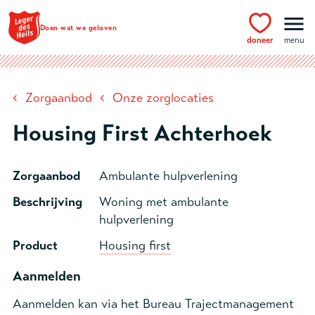
Ga naar hoofdinhoud
Doen wat we geloven
doneer
menu
‹
‹
Zorgaanbod
Onze zorglocaties
Housing First Achterhoek
Zorgaanbod
Ambulante hulpverlening
Beschrijving
Woning met ambulante
hulpverlening
Product
Housing first
Aanmelden
Aanmelden kan via het Bureau Trajectmanagement