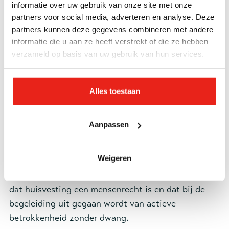
langdurig daklozen.
informatie over uw gebruik van onze site met onze
Housing First is voor volwassenen vanaf 18 jaar die
partners voor social media, adverteren en analyse. Deze
partners kunnen deze gegevens combineren met andere
al langdurig dakloos zijn en kampen met
informatie die u aan ze heeft verstrekt of die ze hebben
meervoudige problemen. In de meeste gevallen gaat
verzameld op basis van uw gebruik van hun services.
het om psychiatrische stoornissen in combinatie
met verslavingsproblematiek. Het gaat primair om
mensen die al langer dakloos zijn. Ook komen
Alles toestaan
mensen in aanmerking, die door hun
gedragsproblemen steeds maar korte tijd binnen
Aanpassen
een instelling kunnen worden ondergebracht of
anderszins niet goed passen in een (doorstroom)
Weigeren
voorziening en hierdoor grote kans lopen om uit te
vallen. Een van de kernprincipes van Housing First is
dat huisvesting een mensenrecht is en dat bij de
begeleiding uit gegaan wordt van actieve
betrokkenheid zonder dwang.