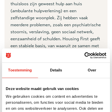
thuisloos zijn geweest hulp aan huis
(ambulante hulpverlening) en een
zelfstandige woonplek. Zij hebben vaak
meerdere problemen, zoals een psychiatrische
stoornis, verslaving, geen sociaal netwerk,
eenzaamheid of schulden. Housing First geeft
een stabiele basis, van waaruit ze samen met
ons aan hun problemen kunnen werken.
Toestemming
Details
Over
Specificaties
Deze website maakt gebruik van cookies
We gebruiken cookies om content en advertenties te
Housing First
personaliseren, om functies voor social media te bieden
Een eigen woning met intensieve begeleiding voor
en om ons websiteverkeer te analyseren. Ook delen we