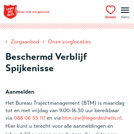
Ga naar hoofdinhoud
Doen wat we geloven
doneer
menu
‹
‹
Zorgaanbod
Onze zorglocaties
Beschermd Verblijf
Spijkenisse
Aanmelden
Het Bureau Trajectmanagement (BTM) is maandag
tot en met vrijdag van 9.00-16.30 uur bereikbaar
via
088 06 55 111
en via
btm.rzw@legerdesheils.nl
.
Hier kunt u terecht voor alle aanmeldingen en