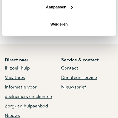
aanwezig, waaronder een teammanager, persoonlijk
Aanpassen
begeleiders, woonbegeleiders, een
activiteitenbegeleider, nachtwakers, een
Weigeren
verpleegkundige en een gedragswetenschapper.
Direct naar
Service & contact
Ik zoek hulp
Contact
Vacatures
Donateursservice
Informatie voor
Nieuwsbrief
deelnemers en cliënten
Zorg- en hulpaanbod
Nieuws