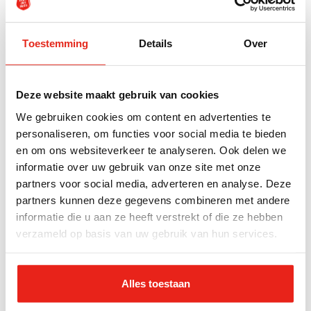
Eigen kamer
Toestemming
Details
Over
Specificaties
Deze website maakt gebruik van cookies
We gebruiken cookies om content en advertenties te
Beschermd verblijf Specialistisch Spijkenisse is een
personaliseren, om functies voor social media te bieden
intramurale setting waar 24 deelnemers verblijven.
en om ons websiteverkeer te analyseren. Ook delen we
informatie over uw gebruik van onze site met onze
Het doel van het Beschermd Verblijf Specialistisch
partners voor social media, adverteren en analyse. Deze
is om met een specialistische aanpak activering te
partners kunnen deze gegevens combineren met andere
bieden aan deelnemers, die aansluit bij de
informatie die u aan ze heeft verstrekt of die ze hebben
behoeften en mogelijkheden van de doelgroep Bij de
verzameld op basis van uw gebruik van hun services.
inwoners is sprake van complexe zorgbehoeften en
er wordt 24-uurs zorg aangeboden.
Alles toestaan
Op de locatie is een multidisciplinair team