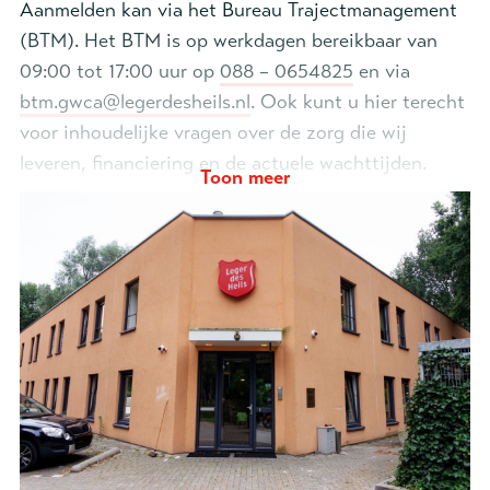
Aanmelden kan via het Bureau Trajectmanagement
(BTM). Het BTM is op werkdagen bereikbaar van
09:00 tot 17:00 uur op
088 – 0654825
en via
btm.gwca@legerdesheils.nl
. Ook kunt u hier terecht
voor inhoudelijke vragen over de zorg die wij
leveren, financiering en de actuele wachttijden.
Toon meer
Naam *
Organisatie *
Emailadres *