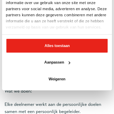
jaar. De deelnemers hebben langdurige verslaving
informatie over uw gebruik van onze site met onze
aan harddrugs/ alcohol, eventueel in combinatie
partners voor social media, adverteren en analyse. Deze
met chronische psychiatrische klachten, een
partners kunnen deze gegevens combineren met andere
informatie die u aan ze heeft verstrekt of die ze hebben
verstandelijke beperking en/ of
verzameld op basis van uw gebruik van hun services.
gedragsproblematiek.
Er is sprake van een ernstige belemmering in de
Alles toestaan
zelfredzaamheid ten gevolge van bovengenoemde
factoren. Van belang is dat de deelnemers expliciet
Aanpassen
bereid zijn te willen werken aan het vergroten van
hun woonvaardigheden en daarmee hun
zelfredzaamheid.
Weigeren
Wat we doen:
Elke deelnemer werkt aan de persoonlijke doelen
samen met een persoonlijk begeleider.