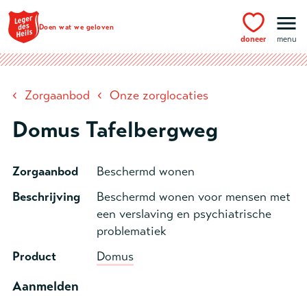
Ga naar hoofdinhoud
Doen wat we geloven
doneer
menu
‹
‹
Zorgaanbod
Onze zorglocaties
Domus Tafelbergweg
Zorgaanbod
Beschermd wonen
Beschrijving
Beschermd wonen voor mensen met
een verslaving en psychiatrische
problematiek
Product
Domus
Aanmelden