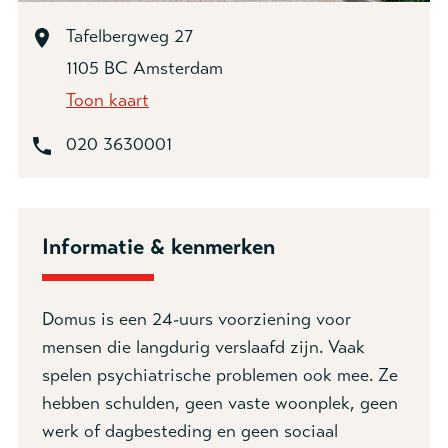
Telefoonnummer *
Tafelbergweg 27
1105 BC Amsterdam
Toon kaart
Doelgroep *
18-
020 3630001
18+
Gezinnen
24-uurs volwassenen
Ambulant
Informatie & kenmerken
Overig
Uw vraag *
Domus
is een 24-uurs voorziening voor
mensen
die langdurig verslaafd zijn. Vaak
spelen psychiatrische problemen ook mee. Ze
hebben schulden, geen vaste woonplek, geen
werk of dagbesteding en geen sociaal