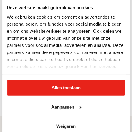
in aanraking geweest met de politie.
Deze website maakt gebruik van cookies
Daarnaast is er vaak sprake van
gedragsproblematiek en problemen in het
We gebruiken cookies om content en advertenties te
personaliseren, om functies voor social media te bieden
eigen netwerk. Door hulp op maat leggen we
en om ons websiteverkeer te analyseren. Ook delen we
een stabiele basis waar de jeugdige mee
informatie over uw gebruik van onze site met onze
verder kan. Deze hulp kan allerlei vormen
partners voor social media, adverteren en analyse. Deze
krijgen en de veiligheid van het kind staat
partners kunnen deze gegevens combineren met andere
altijd voorop.
informatie die u aan ze heeft verstrekt of die ze hebben
verzameld op basis van uw gebruik van hun services.
Alles toestaan
Specificaties
Aanpassen
Weigeren