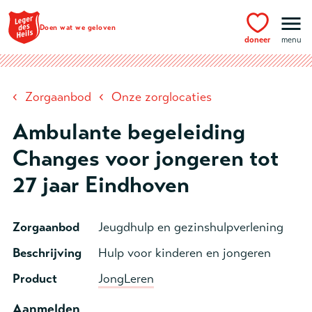
Ga naar hoofdinhoud
Doen wat we geloven
doneer
menu
‹
‹
Zorgaanbod
Onze zorglocaties
Ambulante begeleiding
Changes voor jongeren tot
27 jaar Eindhoven
Zorgaanbod
Jeugdhulp en gezinshulpverlening
Beschrijving
Hulp voor kinderen en jongeren
Product
JongLeren
Aanmelden