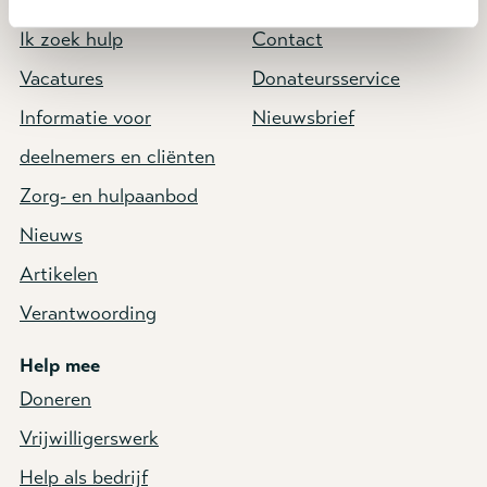
Direct naar
Service & contact
Ik zoek hulp
Contact
Vacatures
Donateursservice
Informatie voor
Nieuwsbrief
deelnemers en cliënten
Zorg- en hulpaanbod
Nieuws
Artikelen
Verantwoording
Help mee
Doneren
Vrijwilligerswerk
Help als bedrijf