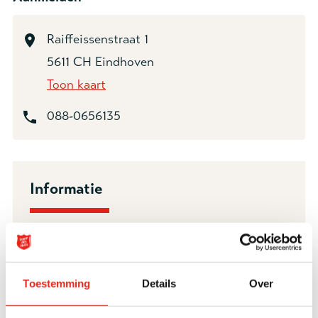
Raiffeissenstraat 1
5611 CH Eindhoven
Toon kaart
088-0656135
Informatie
JongLeren helpt kinderen en jongeren met een
complexe hulpvraag. Ze hebben bijvoorbeeld
een verstandelijke beperking, schulden,
Toestemming
Details
Over
gebruiken middelen, verzuimen school of zijn