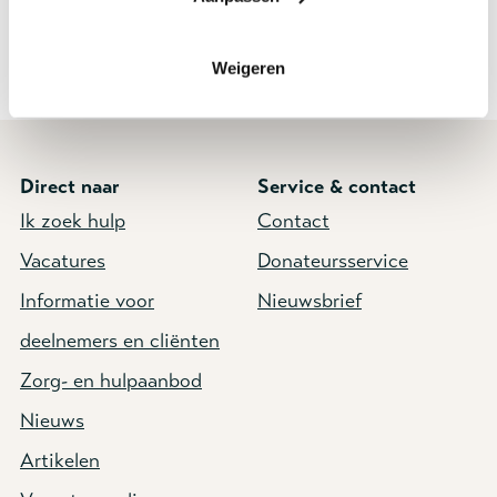
uursbegeleiding
loopafstand
Bekijk dan de
Schrijfwijzer LARR
. Deze helpt je bij
het invullen van de onderdelen
hulpvraag en overige
relevante informatie.
Weigeren
Direct naar
Service & contact
Ik zoek hulp
Contact
Vacatures
Donateursservice
Informatie voor
Nieuwsbrief
deelnemers en cliënten
Zorg- en hulpaanbod
Nieuws
Artikelen