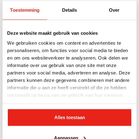
de inhoud.
problemen heeft op verschillende gebieden,
Een consultatie is ook mogelijk zonder dit
Toestemming
Details
Over
zoals verslaving, schulden, psychiatrie, geen
formulier. Neem hiervoor telefonisch of per e-
sociaal netwerk, geen werk of dagbesteding
mail contact op met BTM (zie
of opvoedingsproblemen. Minimaal een keer
Deze website maakt gebruik van cookies
contactgegevens hierboven).
per week komt een professional langs om te
We gebruiken cookies om content en advertenties te
Deel 2
– Aanmelding na consultatie
zien wat er nodig is en hulp te bieden. Het
personaliseren, om functies voor social media te bieden
Dit deel vul je in als vervolg op deel 1.
en om ons websiteverkeer te analyseren. Ook delen we
doel is om een veilige en gezonde situatie te
Hierin noteer je de gegevens van de jeugdige
informatie over uw gebruik van onze site met onze
creëren voor zowel ouders als kinderen.
partners voor social media, adverteren en analyse. Deze
en het netwerk.
partners kunnen deze gegevens combineren met andere
Deel 1 & 2
– Directe aanmelding
Doelgroep
Indicatie
informatie die u aan ze heeft verstrekt of die ze hebben
Bij een directe aanmelding vul je beide delen
verzameld op basis van uw gebruik van hun services.
Kinderen
Jw
volledig in: zowel de inhoud als de gegevens.
Jongeren
Wlz
Volwassenen
Wmo
Hulp bij invullen
Alles toestaan
Heb je hulp nodig bij het invullen van het
24-
OV-locatie op
aanmeldformulier?
Aanpassen