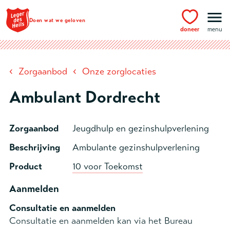
Ga naar hoofdinhoud
Doen wat we geloven
doneer
menu
‹
‹
Zorgaanbod
Onze zorglocaties
Ambulant Dordrecht
Zorgaanbod
Jeugdhulp en gezinshulpverlening
Beschrijving
Ambulante gezinshulpverlening
Product
10 voor Toekomst
Aanmelden
Consultatie en aanmelden
Consultatie en aanmelden kan via het Bureau