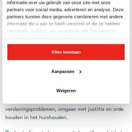
houden of rekeningen te betalen? Heb je behoefte
informatie over uw gebruik van onze site met onze
aan dagbesteding, maar heb je hulp nodig om die te
partners voor social media, adverteren en analyse. Deze
vinden? Heb je geen familie of vrienden die je
partners kunnen deze gegevens combineren met andere
informatie die u aan ze heeft verstrekt of die ze hebben
ondersteunen? Dan is Voortgang van het Leger des
verzameld op basis van uw gebruik van hun services.
Heils er voor jou. Dit is tijdelijke ambulante
begeleiding, voor wie zelfstandig woont, maar het
gevoel heeft dat het zelf even niet lukt.
Alles toestaan
Hoe werkt het?
Aanpassen
Een ambulant begeleider komt één of twee keer per
week bij je thuis op bezoek. Samen nemen we stap
Weigeren
voor stap verschillende leefgebieden onder de loep,
zoals je administratie, psychische en/of
verslavingsproblemen, omgaan met justitie en orde
houden in het huishouden.