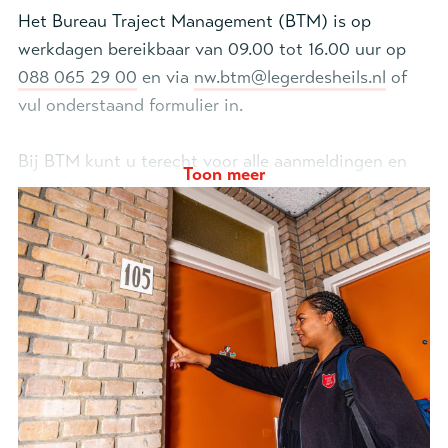
Het Bureau Traject Management (BTM) is op
werkdagen bereikbaar van 09.00 tot 16.00 uur op
088 065 29 00
en via
nw.btm@legerdesheils.nl
of
vul onderstaand formulier in.
Bij BTM kunt u terecht voor alle aanmeldingen en
Toon meer
inhoudelijke vragen over de zorg die wij leveren.
- Aanmeldformulier
Aanmeldformulier
Leger des Heils WG
(docx)
regio Noordwest
Noord-West