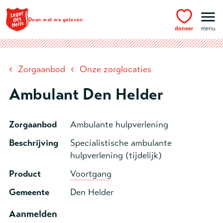
Ga naar hoofdinhoud
Doen wat we geloven
doneer
menu
‹
‹
Zorgaanbod
Onze zorglocaties
Ambulant Den Helder
Zorgaanbod
Ambulante hulpverlening
Beschrijving
Specialistische ambulante
hulpverlening (tijdelijk)
Product
Voortgang
Gemeente
Den Helder
Aanmelden