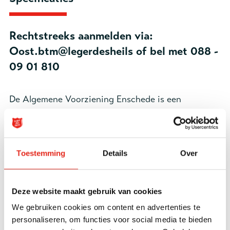
Rechtstreeks aanmelden via:
Oost.btm@legerdesheils of bel met 088 -
09 01 810
De Algemene Voorziening Enschede is een
gezamenlijk initiatief tussen het Leger des Heils en
de gemeente Enschede. Inwoners van Enschede
kunnen zich rechtstreeks aanmelden voor
Toestemming
Details
Over
laagdrempelige ondersteuning op maat. De
Algemene Voorziening is er voor mensen die hulp
nodig hebben op het gebied van participatie,
Deze website maakt gebruik van cookies
maatschappelijke ondersteuning, jeugd en inkomen.
We gebruiken cookies om content en advertenties te
personaliseren, om functies voor social media te bieden
Samen willen we de zelfredzaamheid versterken van