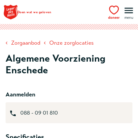
Ga naar hoofdinhoud
Doen wat we geloven
doneer
menu
‹
‹
Zorgaanbod
Onze zorglocaties
Algemene Voorziening
Enschede
Aanmelden
088 - 09 01 810
Specificaties