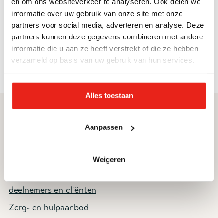
en om ons websiteverkeer te analyseren. Ook delen we
inwoners met meerdere hulpvragen.
informatie over uw gebruik van onze site met onze
partners voor social media, adverteren en analyse. Deze
partners kunnen deze gegevens combineren met andere
Folder Algemene
- Folder 50 Algemene
(pdf)
informatie die u aan ze heeft verstrekt of die ze hebben
Voorziening
Voorziening Enschede
verzameld op basis van uw gebruik van hun services.
Alles toestaan
Direct naar
Service & contact
Aanpassen
Ik zoek hulp
Contact
Vacatures
Donateursservice
Weigeren
Informatie voor
Nieuwsbrief
deelnemers en cliënten
Zorg- en hulpaanbod