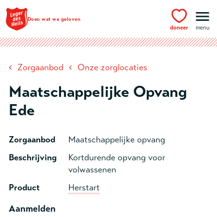
Ga naar hoofdinhoud
Doen wat we geloven
doneer
menu
‹
‹
Zorgaanbod
Onze zorglocaties
Maatschappelijke Opvang
Ede
Zorgaanbod
Maatschappelijke opvang
Beschrijving
Kortdurende opvang voor
volwassenen
Product
Herstart
Aanmelden