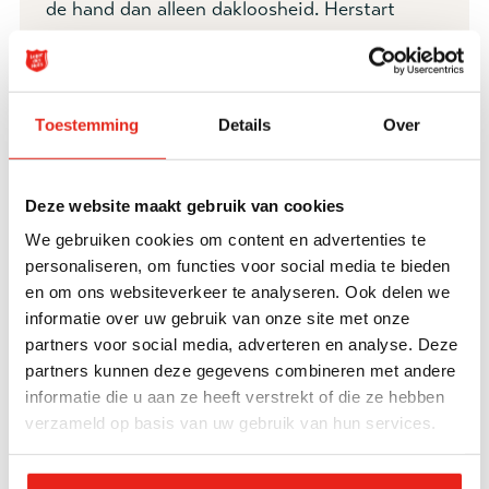
de hand dan alleen dakloosheid. Herstart
helpt bijvoorbeeld bij inschrijven bij de
gemeente en het aanvragen van een uitkering.
Dit zijn de eerste stappen naar herstel.
Toestemming
Details
Over
Doelgroep
Indicatie
Volwassenen
Wmo
Deze website maakt gebruik van cookies
We gebruiken cookies om content en advertenties te
24-
Leefsituatie
personaliseren, om functies voor social media te bieden
uursbegeleiding
Eigen kamer
en om ons websiteverkeer te analyseren. Ook delen we
Eigen keuken
informatie over uw gebruik van onze site met onze
partners voor social media, adverteren en analyse. Deze
Eigen sanitair
partners kunnen deze gegevens combineren met andere
informatie die u aan ze heeft verstrekt of die ze hebben
Middelengebruik
verzameld op basis van uw gebruik van hun services.
toegestaan