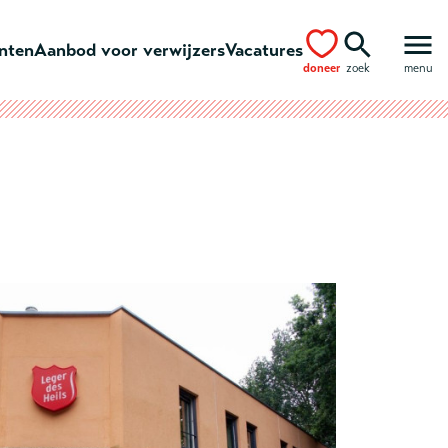
ënten
Aanbod voor verwijzers
Vacatures
doneer
zoek
menu