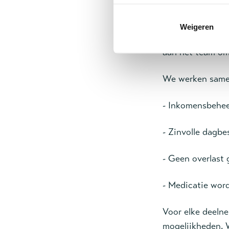
Elke deelnemer w
Weigeren
Gedragsdeskundi
aan het team om
We werken same
- Inkomensbeheer
- Zinvolle dagbe
- Geen overlast
- Medicatie word
Voor elke deeln
mogelijkheden. 