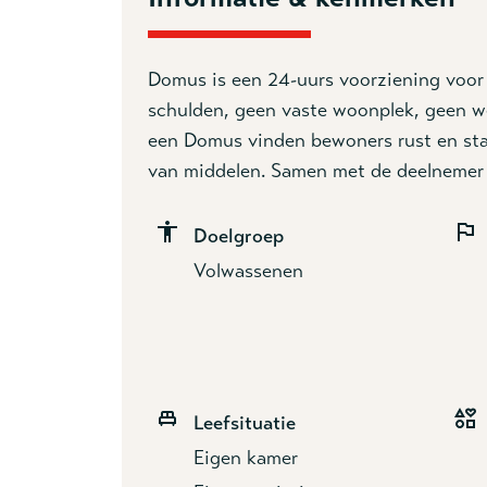
Telefoonnummer *
Domus
is een 24-uurs voorziening voo
Doelgroep *
schulden, geen vaste woonplek, geen we
18-
een Domus vinden bewoners rust en stabi
18+
van middelen. Samen met de deelnemer 
Gezinnen
24-uurs volwassenen
Doelgroep
Ambulant
Overig
Volwassenen
Uw vraag *
Leefsituatie
Eigen kamer