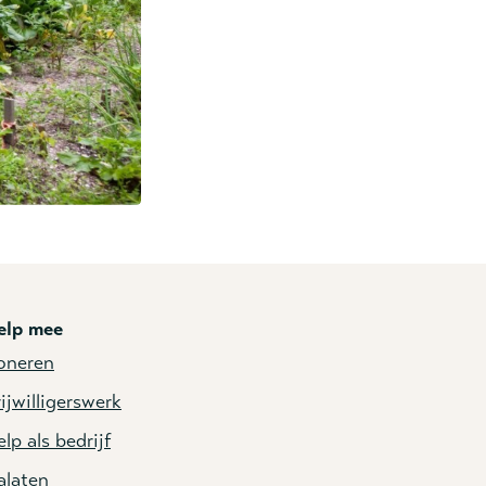
elp mee
oneren
ijwilligerswerk
lp als bedrijf
alaten