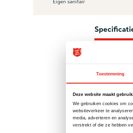
Eigen sanitair
Specificati
Voor wie
Domus+ is een o
Toestemming
verslaving aan h
psychiatrische k
Deze website maakt gebruik
Er is sprake van
We gebruiken cookies om cont
bovengenoemde fa
websiteverkeer te analyseren
werken aan het 
media, adverteren en analys
verstrekt of die ze hebben v
Wat we doen: