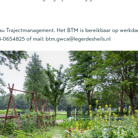
eau Trajectmanagement. Het BTM is bereikbaar op werkda
8-0654825 of mail: btm.gwca@legerdesheils.nl