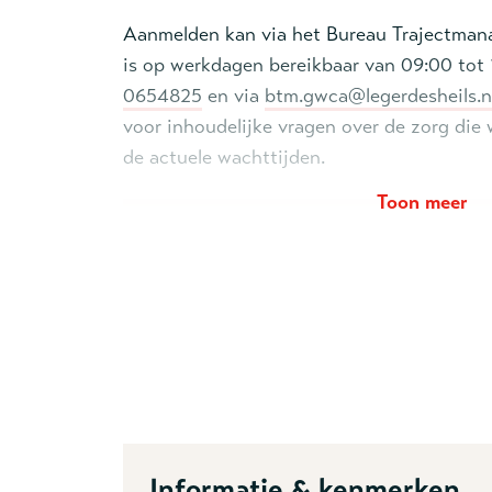
Aanmelden kan via het Bureau Trajectma
is op werkdagen bereikbaar van 09:00 tot
0654825
en via
btm.gwca@legerdesheils.n
voor inhoudelijke vragen over de zorg die w
de actuele wachttijden.
Toon meer
Naam *
Organisatie *
Emailadres *
Informatie & kenmerken