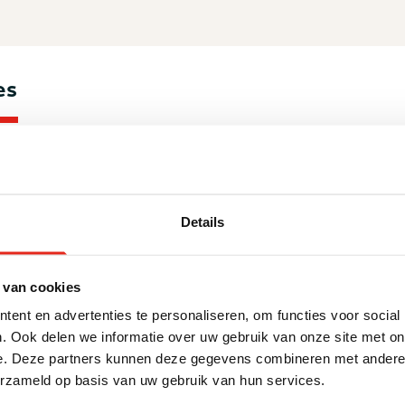
es
pvang voor volwassene vanaf 23 jaar. De deelnemers heb
Details
arddrugs/ alcohol, eventueel in combinatie met chronisc
lachten, een verstandelijke beperking en/ of gedragspro
 van cookies
 een ernstige belemmering in de zelfredzaamheid ten gev
ent en advertenties te personaliseren, om functies voor social
ctoren. Van belang is dat de deelnemers expliciet bereid
. Ook delen we informatie over uw gebruik van onze site met on
vergroten van hun woonvaardigheden en daarmee hun ze
e. Deze partners kunnen deze gegevens combineren met andere i
erzameld op basis van uw gebruik van hun services.