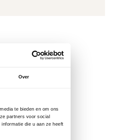
ben langdurige
Over
he
blematiek.
olge van
 media te bieden en om ons
 zijn te willen
ze partners voor social
lfredzaamheid.
nformatie die u aan ze heeft