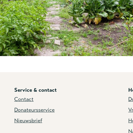
Service & contact
H
Contact
D
Donateursservice
Vr
Nieuwsbrief
He
N