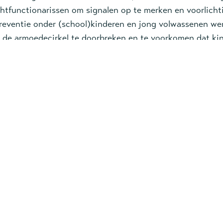
htfunctionarissen om signalen op te merken en voorlicht
eventie onder (school)kinderen en jong volwassenen were
o de armoedecirkel te doorbreken en te voorkomen dat ki
en. Zo heeft Liberia een speciaal curriculum ontwikkeld w
op scholen worden getraind en begeleid. Ook organiseren
jecten om van elkaars programma’s te leren
 Trafficking Project
eils in Uganda vecht hard tegen mensenhandel door midd
g Project in de grensdistricten van Busia, Namayingo, T
ijk de video en maak kennis met de effectieve methoden 
nhandel in Afrika uit te bannen.
ngevoegde content uit een sociaal media netwerk. Om deze con
hebben we je akkoord nodig voor marketing cookies.