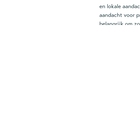
en lokale aandac
aandacht voor pr
belangrijk om z
slachtoffer word
preventieclubs 
uitwisselingstra
Anti-Human
Het Leger des H
Human Traffickin
Namisindwa. Bek
worden om mense
Hier staat i