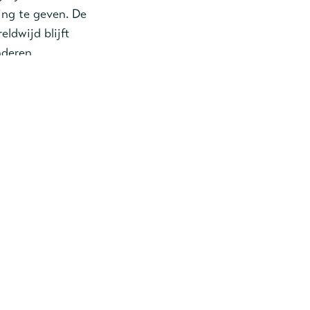
ing te geven. De
ldwijd blijft
nderen
aarbij
 we wereldwijd
el van een Anti-
ororo, Mbale en
die gebruikt
tent te zien,