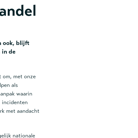
andel
ook, blijft
 in de
aat om, met onze
pen als
aanpak waarin
n incidenten
erk met aandacht
elijk nationale