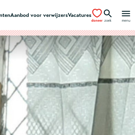
ënten
Aanbod voor verwijzers
Vacatures
doneer
zoek
menu