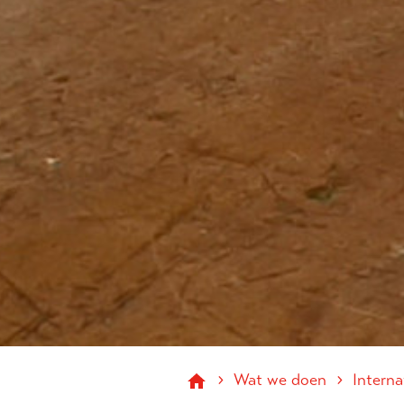
›
›
Wat we doen
Intern