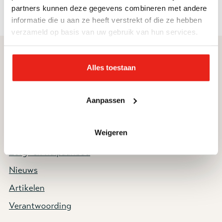
partners kunnen deze gegevens combineren met andere
informatie die u aan ze heeft verstrekt of die ze hebben
verzameld op basis van uw gebruik van hun services.
Direct naar
Service & contact
Alles toestaan
Ik zoek hulp
Contact
Vacatures
Donateursservice
Aanpassen
Informatie voor
Nieuwsbrief
Weigeren
deelnemers en cliënten
Zorg- en hulpaanbod
Nieuws
Artikelen
Verantwoording