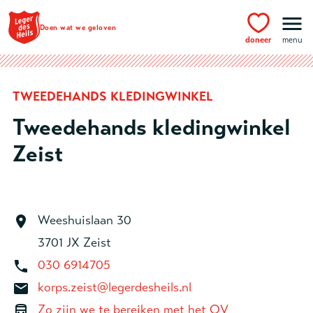
Ga naar hoofdinhoud
Doen wat we geloven
doneer
menu
TWEEDEHANDS KLEDINGWINKEL
Tweedehands kledingwinkel
Zeist
Weeshuislaan 30
3701 JX Zeist
030 6914705
korps.zeist@legerdesheils.nl
Zo zijn we te bereiken met het OV