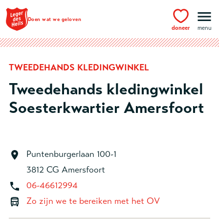
Ga naar hoofdinhoud
Doen wat we geloven
doneer
menu
TWEEDEHANDS KLEDINGWINKEL
Tweedehands kledingwinkel
Soesterkwartier Amersfoort
Puntenburgerlaan 100-1
3812 CG Amersfoort
06-46612994
Zo zijn we te bereiken met het OV