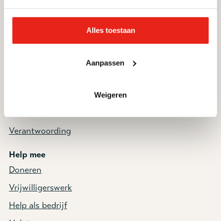
Ik zoek hulp
Contact
Vacatures
Donateursservice
Alles toestaan
Informatie voor
Nieuwsbrief
deelnemers en cliënten
Aanpassen
Zorg- en hulpaanbod
Nieuws
Weigeren
Artikelen
Verantwoording
Help mee
Doneren
Vrijwilligerswerk
Help als bedrijf