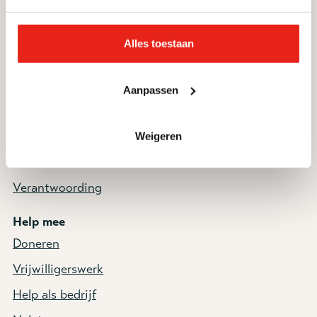
Ik zoek hulp
Contact
Vacatures
Donateursservice
Alles toestaan
Informatie voor
Nieuwsbrief
deelnemers en cliënten
Aanpassen
Zorg- en hulpaanbod
Nieuws
Weigeren
Artikelen
Verantwoording
Help mee
Doneren
Vrijwilligerswerk
Help als bedrijf