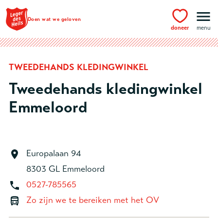
Ga naar hoofdinhoud
Doen wat we geloven
doneer
menu
TWEEDEHANDS KLEDINGWINKEL
Tweedehands kledingwinkel
Emmeloord
Europalaan 94
8303 GL Emmeloord
0527-785565
Zo zijn we te bereiken met het OV