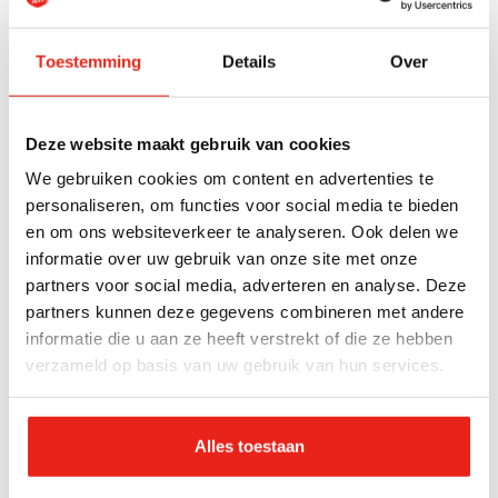
Toestemming
Details
Over
Deze website maakt gebruik van cookies
We gebruiken cookies om content en advertenties te
Kledingcontainer
personaliseren, om functies voor social media te bieden
Naast ons gebouw aan de Albert Schweitzersingel
en om ons websiteverkeer te analyseren. Ook delen we
69 staat een kledingcontainer
informatie over uw gebruik van onze site met onze
partners voor social media, adverteren en analyse. Deze
waar u 24/7 uw kleding in kan deponeren.
partners kunnen deze gegevens combineren met andere
informatie die u aan ze heeft verstrekt of die ze hebben
verzameld op basis van uw gebruik van hun services.
Volg ons
Alles toestaan