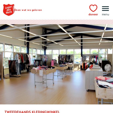
Ga naar hoofdinhoud
Doen wat we geloven
doneer
menu
TWEEDEHANDS KLEDINGWINKEL