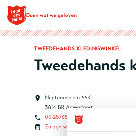
Doen wat we geloven
TWEEDEHANDS KLEDINGWINKEL
Tweedehands k
Neptunusplein 66K
3814 BR Amersfoort
06-25765579
Zo zijn we te bereiken met het OV