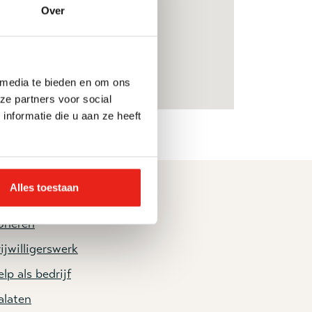
Over
 media te bieden en om ons
ze partners voor social
nformatie die u aan ze heeft
Alles toestaan
elp mee
oneren
ijwilligerswerk
lp als bedrijf
alaten