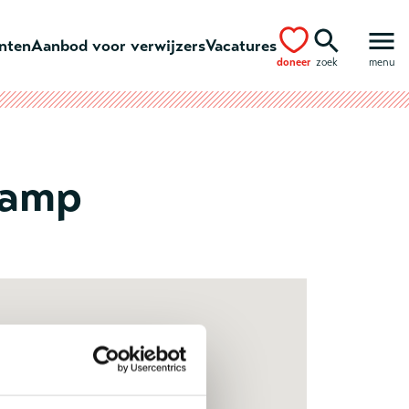
ënten
Aanbod voor verwijzers
Vacatures
doneer
zoek
menu
kamp