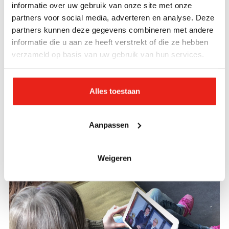
informatie over uw gebruik van onze site met onze
19.30-21.30 Bijbelhuiskring
partners voor social media, adverteren en analyse. Deze
Do 10.00-15.30 LdH Boetiek
partners kunnen deze gegevens combineren met andere
Vr 10.00-15.30 LdH Boetiek
informatie die u aan ze heeft verstrekt of die ze hebben
Za 11.00-13.00 LdH Boetiek
verzameld op basis van uw gebruik van hun services.
Facebook
Alles toestaan
Meer informatie over onze activiteiten?
Kijk op onze
Facebookpagina
?
Aanpassen
Weigeren