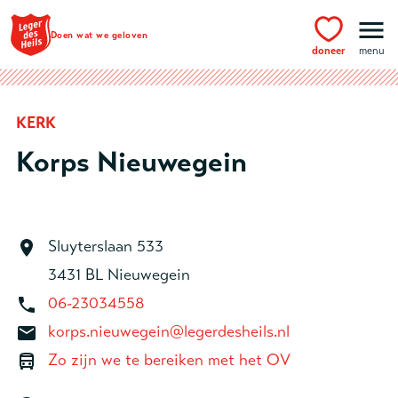
Ga naar hoofdinhoud
Doen wat we geloven
doneer
menu
KERK
Korps Nieuwegein
Sluyterslaan 533
3431 BL Nieuwegein
06-23034558
korps.nieuwegein@legerdesheils.nl
Zo zijn we te bereiken met het OV