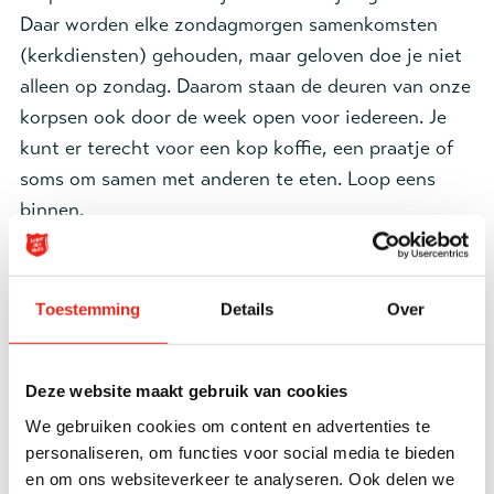
Daar worden elke zondagmorgen samenkomsten
(kerkdiensten) gehouden, maar geloven doe je niet
alleen op zondag. Daarom staan de deuren van onze
korpsen ook door de week open voor iedereen. Je
kunt er terecht voor een kop koffie, een praatje of
soms om samen met anderen te eten. Loop eens
binnen.
Weekprogramma
Toestemming
Details
Over
Zo 09.15 Bidstond
10.00 Samenkomst (met livestream)
Deze website maakt gebruik van cookies
Di 10.00-15.30 LdH Boetiek
10.00-11.30 Lift Up groep (gemengde
We gebruiken cookies om content en advertenties te
personaliseren, om functies voor social media te bieden
gespreksgroep)
en om ons websiteverkeer te analyseren. Ook delen we
Wo 10.00-15.30 LdH Boetiek