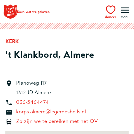
Ga naar hoofdinhoud
Doen wat we geloven
doneer
menu
KERK
't Klankbord, Almere
Pianoweg 117
1312 JD Almere
036-5464474
korps.almere@legerdesheils.nl
Zo zijn we te bereiken met het OV