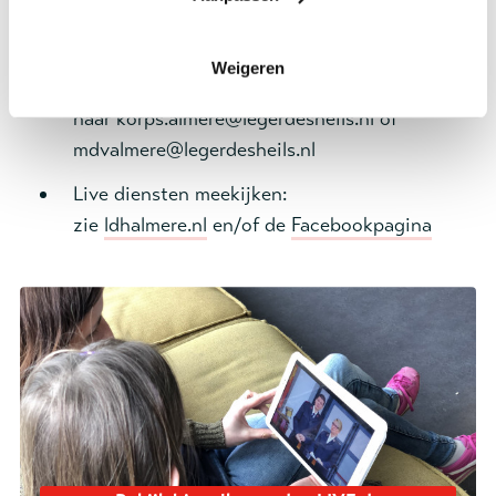
Informatie
Weigeren
Meer informatie over onze activiteiten: mail
naar korps.almere@legerdesheils.nl of
mdvalmere@legerdesheils.nl
Live diensten meekijken:
zie
ldhalmere.nl
en/of de
Facebookpagina