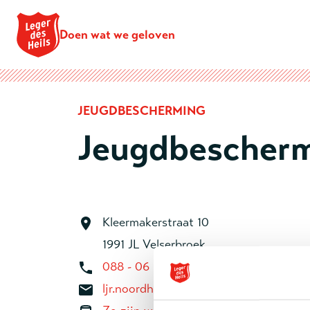
Doen wat we geloven
JEUGDBESCHERMING
Jeugdbescherm
Kleermakerstraat 10
1991 JL Velserbroek
088 - 06 54 650
ljr.noordholland@legerdesheils.nl