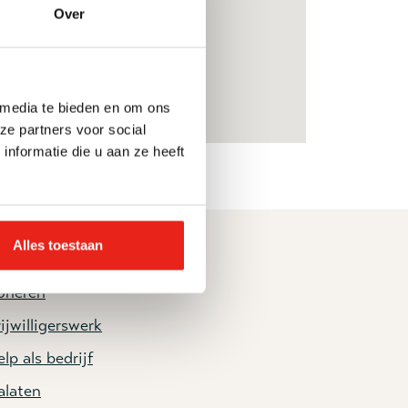
Over
 media te bieden en om ons
ze partners voor social
nformatie die u aan ze heeft
Alles toestaan
elp mee
oneren
ijwilligerswerk
lp als bedrijf
alaten