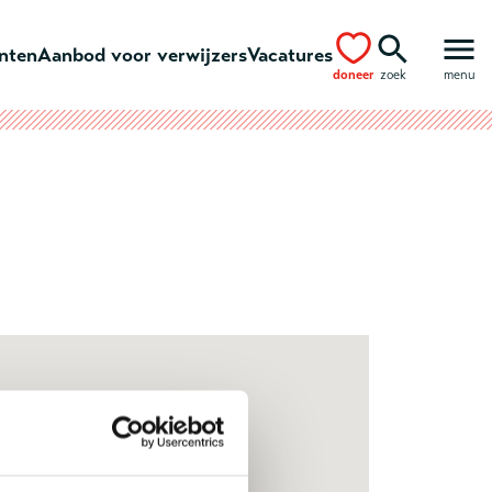
ënten
Aanbod voor verwijzers
Vacatures
doneer
zoek
menu