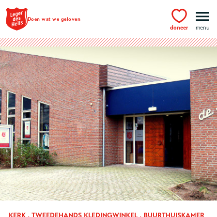
Ga naar hoofdinhoud
Doen wat we geloven
doneer
menu
KERK , TWEEDEHANDS KLEDINGWINKEL , BUURTHUISKAMER