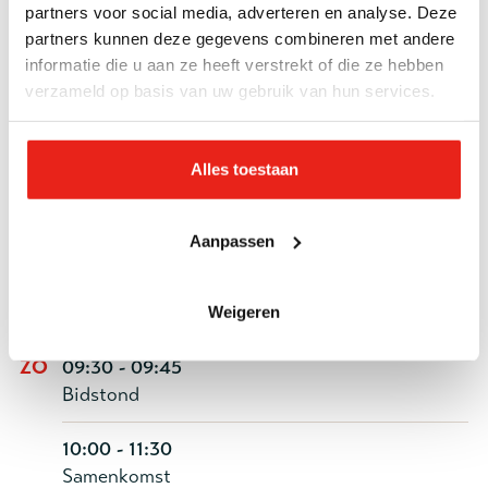
19:30 - 21:00
partners voor social media, adverteren en analyse. Deze
Korpskadettenles (om de week)
partners kunnen deze gegevens combineren met andere
informatie die u aan ze heeft verstrekt of die ze hebben
verzameld op basis van uw gebruik van hun services.
WO
10:00 - 11:30
Gebedsontmoeting in Veenendaal (2e van de
maand)
Alles toestaan
19:15 - 20:30
Zangrepetitie
Aanpassen
20:45 - 22:00
Muziekrepetitie
Weigeren
ZO
09:30 - 09:45
Bidstond
10:00 - 11:30
Samenkomst