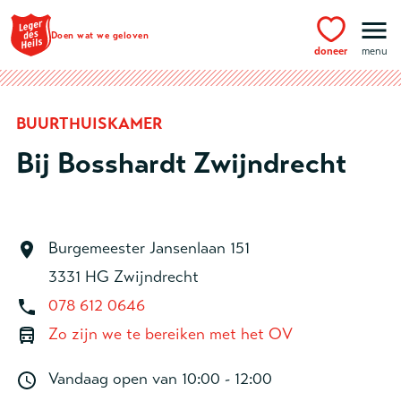
Ga naar hoofdinhoud
Doen wat we geloven
doneer
menu
BUURTHUISKAMER
Bij Bosshardt Zwijndrecht
Burgemeester Jansenlaan 151
3331 HG Zwijndrecht
078 612 0646
Zo zijn we te bereiken met het OV
Vandaag open van
10:00 - 12:00