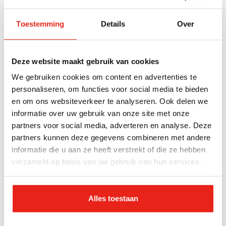
en samen optrekken. Een plek waar je thuiskomt en
waar iedereen welkom is. Je hoort erbij. Je wordt
Toestemming
Details
Over
gezien. Voel je thuis!
Deze website maakt gebruik van cookies
Weekprogramma
We gebruiken cookies om content en advertenties te
personaliseren, om functies voor social media te bieden
Maandag 10:00 - 12:00 en 12:30 - 15:00 inloop en
en om ons websiteverkeer te analyseren. Ook delen we
winkel open, elke maandag lunch
informatie over uw gebruik van onze site met onze
Dinsdag 10.00 - 12.00 inloop en winkel open (vanaf
partners voor social media, adverteren en analyse. Deze
26 september)
partners kunnen deze gegevens combineren met andere
Woensdag 10:00 - 12:00 en 12:30 - 15:00 inloop en
informatie die u aan ze heeft verstrekt of die ze hebben
winkel open
verzameld op basis van uw gebruik van hun services.
Donderdag 10:00 - 12:00 en 12:30 - 15:00 inloop en
winkel open, 's middags creaclub
Vrijdag 10:00 -12:00 inloop en winkel open
Alles toestaan
Facebook