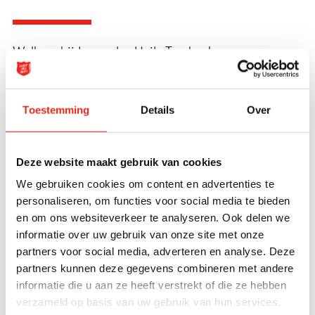
Welkom bij Leger des Heils Treebeek
, een
buurtlocatie van het Leger des Heils. Aan de
Horizonstraat 77 vind je onze
buurthuiskamer,
kerk
en kledingwinkel.
Toestemming
Details
Over
Meer informatie hierover vind je via de verschillende
Deze website maakt gebruik van cookies
tabbladen bovenaan deze pagina.
We gebruiken cookies om content en advertenties te
personaliseren, om functies voor social media te bieden
Weekprogramma:
en om ons websiteverkeer te analyseren. Ook delen we
informatie over uw gebruik van onze site met onze
Dinsdag
partners voor social media, adverteren en analyse. Deze
10:00 - 12:00 uur: CreaClub
partners kunnen deze gegevens combineren met andere
19:30 uur: Bonte Dinsdagavond Groep
informatie die u aan ze heeft verstrekt of die ze hebben
verzameld op basis van uw gebruik van hun services.