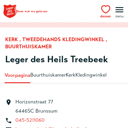
Ga naar hoofdinhoud
Doen wat we geloven
doneer
menu
KERK , TWEEDEHANDS KLEDINGWINKEL ,
BUURTHUISKAMER
Leger des Heils Treebeek
Buurthuiskamer
Kerk
Kledingwinkel
Voorpagina
Horizonstraat 77
6446SC Brunssum
045-5211060