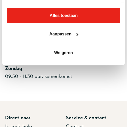
Woensdag
10:00 - 12:30 uur: huiskamer en kledingwinkel
Alles toestaan
Donderdag
10:00 - 13:00 uur: huiskamer en kledingwinkel
Aanpassen
Vrijdag
Weigeren
10:00 - 13:00 uur: AutiCorner (om de week)
Zondag
09:50 - 11:30 uur: samenkomst
Direct naar
Service & contact
Ik zoek hulp
Contact