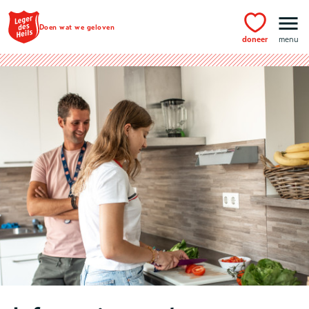
Ga naar hoofdinhoud
Doen wat we geloven
doneer
menu