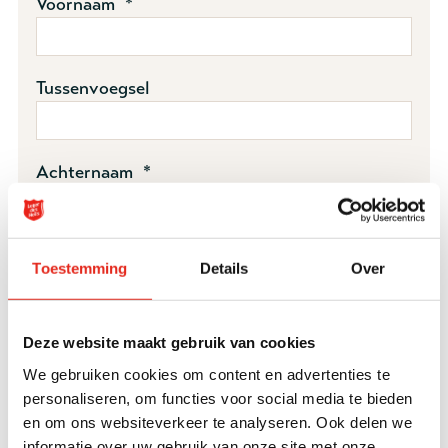
Voornaam *
Tussenvoegsel
Achternaam *
E-mailadres *
Toestemming
Details
Over
Telefoonnummer
Deze website maakt gebruik van cookies
We gebruiken cookies om content en advertenties te
personaliseren, om functies voor social media te bieden
Postcode *
en om ons websiteverkeer te analyseren. Ook delen we
informatie over uw gebruik van onze site met onze