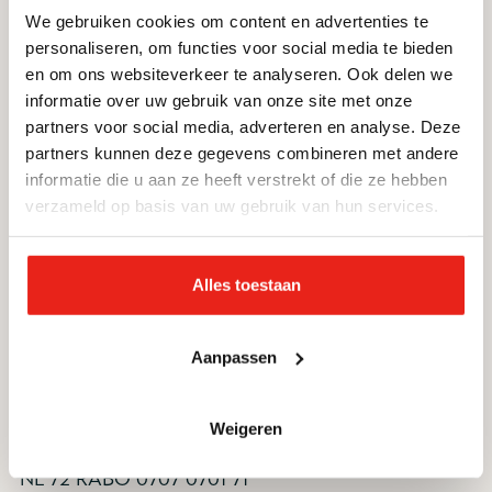
We gebruiken cookies om content en advertenties te
Informatie voor
Nieuwsbrief
personaliseren, om functies voor social media te bieden
deelnemers en cliënten
en om ons websiteverkeer te analyseren. Ook delen we
informatie over uw gebruik van onze site met onze
Zorg- en hulpaanbod
partners voor social media, adverteren en analyse. Deze
Nieuws
partners kunnen deze gegevens combineren met andere
informatie die u aan ze heeft verstrekt of die ze hebben
Artikelen
verzameld op basis van uw gebruik van hun services.
Verantwoording
Help mee
Alles toestaan
Doneren
Aanpassen
Vrijwilligerswerk
Help als bedrijf
Weigeren
Nalaten
NL 72 RABO 0707 0701 71