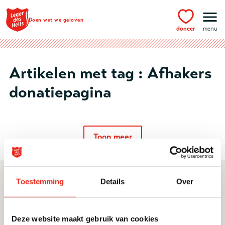
Ga naar hoofdinhoud
Doen wat we geloven
doneer
menu
Artikelen met tag : Afhakers
donatiepagina
Toon meer
Toestemming
Details
Over
Direct naar
Service & contact
Ik zoek hulp
Contact
Deze website maakt gebruik van cookies
Vacatures
Donateursservice