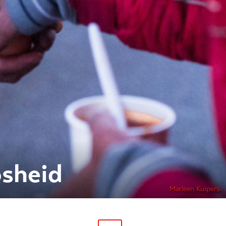
osheid
Marleen Kuipers