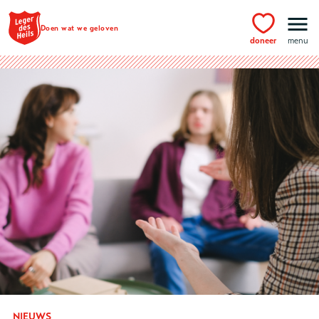
Ga naar hoofdinhoud
Doen wat we geloven
doneer
menu
NIEUWS