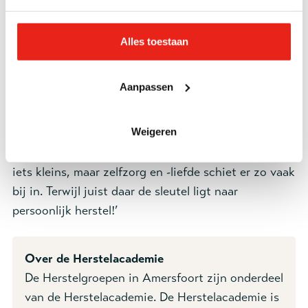
mensen die eindelijk datgene wat ze zo
krampachtig proberen vast te houden loslaten,
Alles toestaan
waardoor er een puur en waardevol persoon
tevoorschijn komt met zin in het leven. Zo kreeg ik
Aanpassen
recent een telefoontje van een deelnemer die
vertelde dat ze een afspraak had gemaakt bij de
Weigeren
kapper. Na jaren van verwaarlozing vond ze het tijd
zichzelf weer onderhanden te nemen. Dat klinkt als
iets kleins, maar zelfzorg en -liefde schiet er zo vaak
bij in. Terwijl juist daar de sleutel ligt naar
persoonlijk herstel!’
Over de Herstelacademie
De Herstelgroepen in Amersfoort zijn onderdeel
van de Herstelacademie. De Herstelacademie is