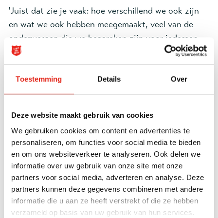
'Juist dat zie je vaak: hoe verschillend we ook zijn
en wat we ook hebben meegemaakt, veel van de
onderwerpen die we bespreken zijn voor iedereen
herkenbaar.
Dat is de kracht van deze herstelgroep,
op een gelijkwaardige manier van hart tot hart
werken aan herstel. Een belangrijk uitgangspunt
Toestemming
Details
Over
daarin is dat we elkaar het gevoel willen geven dat
je gehoord wordt en begrepen, adviezen geven
Deze website maakt gebruik van cookies
vermijden we dan ook zoveel mogelijk. Van
We gebruiken cookies om content en advertenties te
deelnemers hoor ik dat juist die gelijkwaardigheid
personaliseren, om functies voor social media te bieden
en herkenning meer wonderen doet dan therapie.’
en om ons websiteverkeer te analyseren. Ook delen we
informatie over uw gebruik van onze site met onze
Sleutel naar persoonlijk herstel
partners voor social media, adverteren en analyse. Deze
‘En die resultaten zie ik! Ik zie mensen de deur
partners kunnen deze gegevens combineren met andere
informatie die u aan ze heeft verstrekt of die ze hebben
uitgaan met een twinkeling, met levenslust in de
verzameld op basis van uw gebruik van hun services.
ogen omdat ze hun passie hebben herontdekt. Of