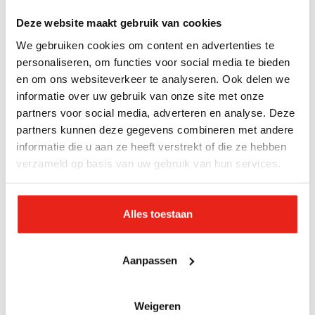
gesproken helemaal niet in woorden kunt vatten. Ik
Deze website maakt gebruik van cookies
geloof dat dát de kracht is van het Kunst- en
We gebruiken cookies om content en advertenties te
Theatergala. We spreken die avond een andere taal
personaliseren, om functies voor social media te bieden
met elkaar. Eentje die niet per se heel veel woorden
en om ons websiteverkeer te analyseren. Ook delen we
nodig heeft, maar waarbij wel heel veel gevoel en
informatie over uw gebruik van onze site met onze
emotie komt kijken. Ook dat werkt helend, omdat
partners voor social media, adverteren en analyse. Deze
we met onze zorg- en hulpverlening niet altijd de
partners kunnen deze gegevens combineren met andere
vinger op de zere plek gelegd krijgen. Maar dat juist
informatie die u aan ze heeft verstrekt of die ze hebben
verzameld op basis van uw gebruik van hun services.
wel tot uiting kan komen in een artistieke vorm."
Schitteren zoals de grote sterren
Alles toestaan
Elk jaar mogen onze deelnemers optreden in dé
venue van Utrecht: TivoliVredenburg. "Dat is
Aanpassen
natuurlijk heel spannend, maar ook ontzettend leuk.
Want vele grote sterren gingen hen voor. We willen
Weigeren
niemand op het podium zetten die daar eigenlijk