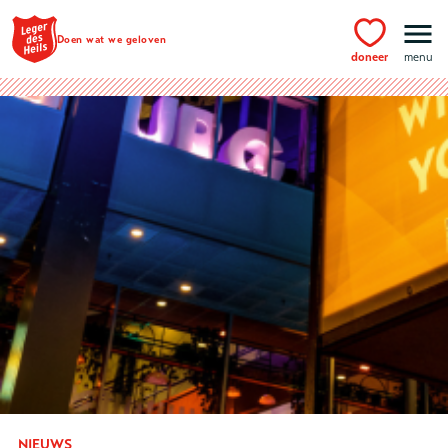
Ga naar hoofdinhoud
Doen wat we geloven
doneer
menu
NIEUWS