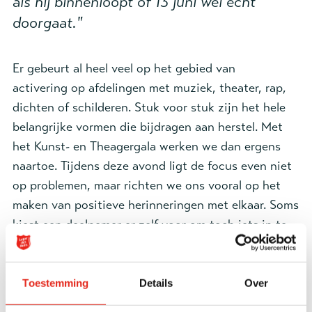
als hij binnenloopt of 13 juni wel echt
doorgaat."
Er gebeurt al heel veel op het gebied van
activering op afdelingen met muziek, theater, rap,
dichten of schilderen. Stuk voor stuk zijn het hele
belangrijke vormen die bijdragen aan herstel. Met
het Kunst- en Theagergala werken we dan ergens
naartoe. Tijdens deze avond ligt de focus even niet
op problemen, maar richten we ons vooral op het
maken van positieve herinneringen met elkaar. Soms
kiest een deelnemer er zelf voor om toch iets in te
brengen over zijn of haar persoonlijke levensverhaal
in de vorm van een rap, liedje of schilderij. Je maakt
iets moois en je legt je ziel en zaligheid daar in. En
Toestemming
Details
Over
misschien vloeit daar iets uit wat je normaal