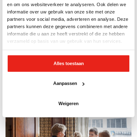
“Ik hoor flarden van verhalen, in het Russisch,
en om ons websiteverkeer te analyseren. Ook delen we
Engels of via Google Translate. Daardoor krijg ik
informatie over uw gebruik van onze site met onze
vooral de grote lijnen mee, maar dat is al heftig
partners voor social media, adverteren en analyse. Deze
partners kunnen deze gegevens combineren met andere
genoeg; vluchten uit een stad die wordt
informatie die u aan ze heeft verstrekt of die ze hebben
gebombardeerd, dat is toch bizar? Ik moet denken
verzameld op basis van uw gebruik van hun services.
aan een oudere vrouw die op de vlucht haar
gehoorapparaat is kwijtgeraakt, ontzettend sneu.
Wij hebben haar natuurlijk naar een audicien
Alles toestaan
gebracht.”
Aanpassen
Weigeren