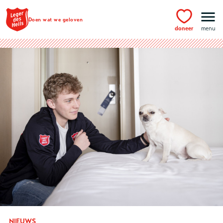
Ga naar hoofdinhoud
Doen wat we geloven
doneer
menu
NIEUWS