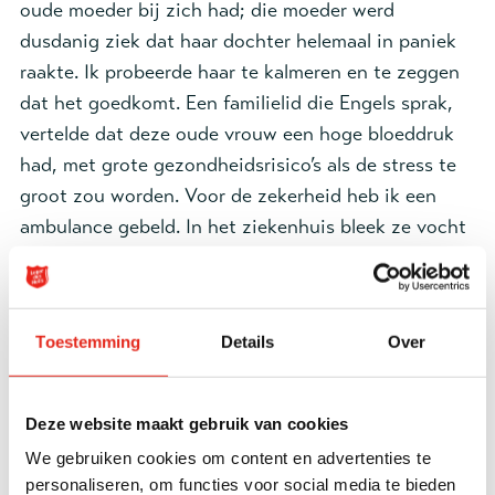
oude moeder bij zich had; die moeder werd
dusdanig ziek dat haar dochter helemaal in paniek
raakte. Ik probeerde haar te kalmeren en te zeggen
dat het goedkomt. Een familielid die Engels sprak,
vertelde dat deze oude vrouw een hoge bloeddruk
had, met grote gezondheidsrisico’s als de stress te
groot zou worden. Voor de zekerheid heb ik een
ambulance gebeld. In het ziekenhuis bleek ze vocht
achter de longen te hebben. Een dag later mocht ze
weer naar ons terug. We zien vooral moeders met
kinderen, omdat alle mannen van achttien tot zestig
Toestemming
Details
Over
jaar achter moeten blijven om te vechten. Er zijn
ook veel ouderen, omdat het in Oekraïne normaal is
om je ouders in huis te nemen.”
Deze website maakt gebruik van cookies
We gebruiken cookies om content en advertenties te
Wat doen hun verhalen met jou?
personaliseren, om functies voor social media te bieden