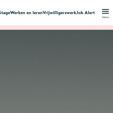
Stage
Werken en leren
Vrijwilligerswerk
Job Alert
menu