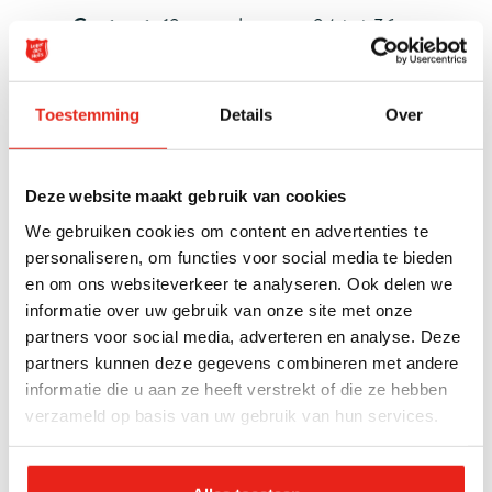
Contract:
12 maanden voor 24 tot 36 uur per
week met de intentie daarna een vast
contract
Toestemming
Details
Over
Ontwikkeling:
met 1,5% loopbaanbudget,
onze loopbaanpaden en interne Leger des
Heils Academie zijn er volop kansen om je te
Deze website maakt gebruik van cookies
ontwikkelen
We gebruiken cookies om content en advertenties te
personaliseren, om functies voor social media te bieden
Reiskostenregeling:
kilometervergoeding of
en om ons websiteverkeer te analyseren. Ook delen we
NS Business Card en een fietsplan
informatie over uw gebruik van onze site met onze
partners voor social media, adverteren en analyse. Deze
Extra's:
170 verlofuren bij een 36-urige week,
partners kunnen deze gegevens combineren met andere
vitaliteitsdagen, 8,3% eindejaarsuitkering, 8%
informatie die u aan ze heeft verstrekt of die ze hebben
vakantietoeslag, pensioenopbouw en € 75
verzameld op basis van uw gebruik van hun services.
sportbudget per jaar