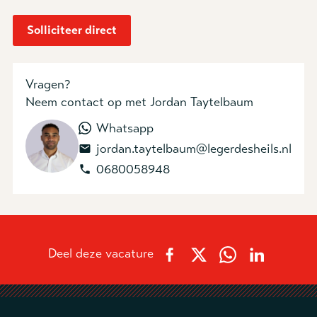
Solliciteer direct
Vragen?
Neem contact op
met Jordan Taytelbaum
(opent in nieuw tabblad)
Whatsapp
jordan.taytelbaum@legerdesheils.nl
0680058948
Deel deze vacature